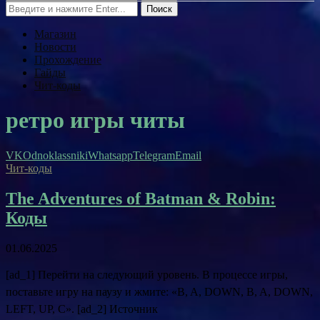
Поиск
Магазин
Новости
Прохождение
Гайды
Чит-коды
ретро игры читы
VK
Odnoklassniki
Whatsapp
Telegram
Email
Чит-коды
The Adventures of Batman & Robin:
Коды
01.06.2025
[ad_1] Перейти на следующий уровень. В процессе игры,
поставьте игру на паузу и жмите: «B, A, DOWN, B, A, DOWN,
LEFT, UP, C». [ad_2] Источник