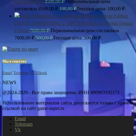
STRANDING
4500,00
₽
Первоначальная цена
составляла 4500,00 ₽.
100,00
₽
Текущая цена: 100,00 ₽.
DEATH STRANDING 2: ON THE BEACH Digital Deluxe
Edition
7600,00
₽
Первоначальная цена составляла
7600,00 ₽.
500,00
₽
Текущая цена: 500,00 ₽.
Мы в соцсетях
Email
Telegram
Vk
Tiktok
NEWS
@2024-2026 - Все права защищены. ИНН 490903192171
Использование материалов сайта допускается только с прямой
ссылкой на сайт game-super.ru
Email
Telegram
Vk