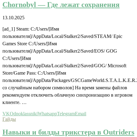
Chornobyl — Где лежат сохранения
13.10.2025
[ad_1] Steam: C:/Users/[Имя
пользователя]/AppData/Local/Stalker2/Saved/STEAM/ Epic
Games Store C:/Users/[Имя
пользователя]/AppData/Local/Stalker2/Saved/EOS/ GOG
C:/Users/[Имя
пользователя]/AppData/Local/Stalker2/Saved/GOG/ Microsoft
Store/Game Pass: C:/Users/[Имя
пользователя]/AppData/Packages/GSCGameWorld.S.T.A.L.K.E.R.
со случайным набором символов] На время замены файлов
рекомендуем отключить облачную синхронизацию в игровом
клиенте. …
VK
Odnoklassniki
Whatsapp
Telegram
Email
Гайды
Навыки и билды трикстера в Outriders