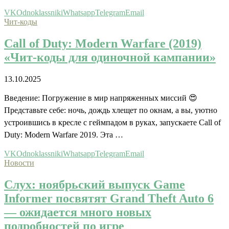
VK
Odnoklassniki
Whatsapp
Telegram
Email
Чит-коды
Call of Duty: Modern Warfare (2019)
«Чит-коды для одиночной кампании»
13.10.2025
Введение: Погружение в мир напряженных миссий 😍
Представьте себе: ночь, дождь хлещет по окнам, а вы, уютно
устроившись в кресле с геймпадом в руках, запускаете Call of
Duty: Modern Warfare 2019. Эта …
VK
Odnoklassniki
Whatsapp
Telegram
Email
Новости
Слух: ноябрьский выпуск Game
Informer посвятят Grand Theft Auto 6
— ожидается много новых
подробностей по игре