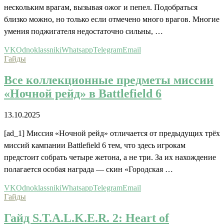
нескольким врагам, вызывая ожог и пепел. Подобраться
близко можно, но только если отмечено много врагов. Многие
умения поджигателя недостаточно сильны, …
VK
Odnoklassniki
Whatsapp
Telegram
Email
Гайды
Все коллекционные предметы миссии
«Ночной рейд» в Battlefield 6
13.10.2025
[ad_1] Миссия «Ночной рейд» отличается от предыдущих трёх
миссий кампании Battlefield 6 тем, что здесь игрокам
предстоит собрать четыре жетона, а не три. За их нахождение
полагается особая награда — скин «Городская …
VK
Odnoklassniki
Whatsapp
Telegram
Email
Гайды
Гайд S.T.A.L.K.E.R. 2: Heart of