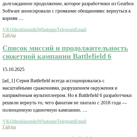
долгожданное продолжение, которое разработчики из Gearbox
Software анонсировали с громкими обещаниями: вернуться к
корням …
VK
Odnoklassniki
Whatsapp
Telegram
Email
Гайды
Список миссий и продолжительность
сюжетной кампании Battlefield 6
15.10.2025
[ad_1] Серия Battlefield всегда ассоциировалась с
масштабными сражениями, разрушением окружения и
напряжённым мультиплеером. Но в Battlefield 6 разработчики
решили вернуть то, чего фанатам не хватало с 2018 года —
полноценную одиночную кампанию. …
VK
Odnoklassniki
Whatsapp
Telegram
Email
Гайды