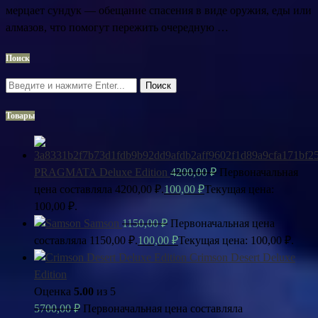
мерцает сундук — обещание спасения в виде оружия, еды или
алмазов, что помогут пережить очередную …
Поиск
Поиск
Товары
PRAGMATA Deluxe Edition
4200,00
₽
Первоначальная
цена составляла 4200,00 ₽.
100,00
₽
Текущая цена:
100,00 ₽.
Samson
1150,00
₽
Первоначальная цена
составляла 1150,00 ₽.
100,00
₽
Текущая цена: 100,00 ₽.
Crimson Desert Deluxe
Edition
Оценка
5.00
из 5
5700,00
₽
Первоначальная цена составляла