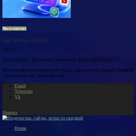
Мы в соцсетях
Email
Telegram
Vk
Tiktok
NEWS
@2024-2026 - Все права защищены. ИНН 490903192171
Использование материалов сайта допускается только с прямой
ссылкой на сайт game-super.ru
Email
Telegram
Vk
Наверх
Home