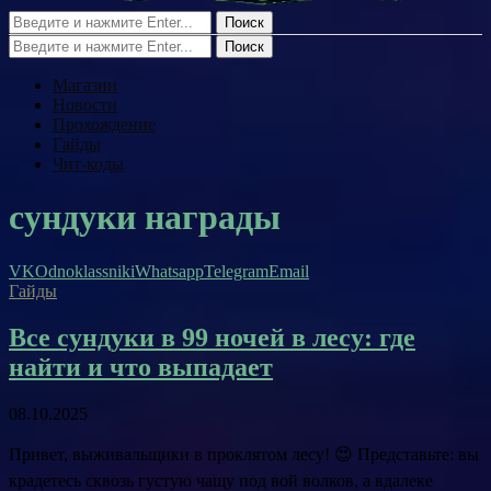
Поиск
Поиск
Магазин
Новости
Прохождение
Гайды
Чит-коды
сундуки награды
VK
Odnoklassniki
Whatsapp
Telegram
Email
Гайды
Все сундуки в 99 ночей в лесу: где
найти и что выпадает
08.10.2025
Привет, выживальщики в проклятом лесу! 😍 Представьте: вы
крадетесь сквозь густую чащу под вой волков, а вдалеке