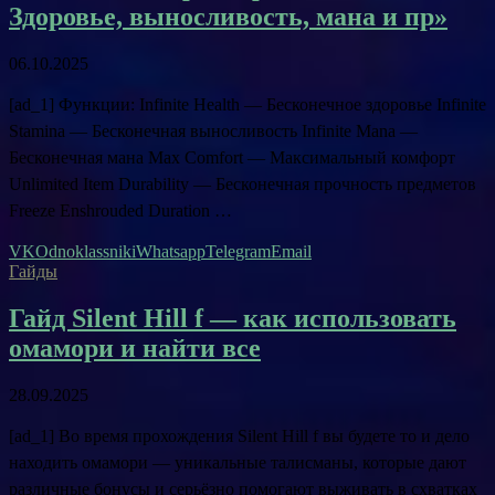
Здоровье, выносливость, мана и пр»
06.10.2025
[ad_1] Функции: Infinite Health — Бесконечное здоровье Infinite
Stamina — Бесконечная выносливость Infinite Mana —
Бесконечная мана Max Comfort — Максимальный комфорт
Unlimited Item Durability — Бесконечная прочность предметов
Freeze Enshrouded Duration …
VK
Odnoklassniki
Whatsapp
Telegram
Email
Гайды
Гайд Silent Hill f — как использовать
омамори и найти все
28.09.2025
[ad_1] Во время прохождения Silent Hill f вы будете то и дело
находить омамори — уникальные талисманы, которые дают
различные бонусы и серьёзно помогают выживать в схватках