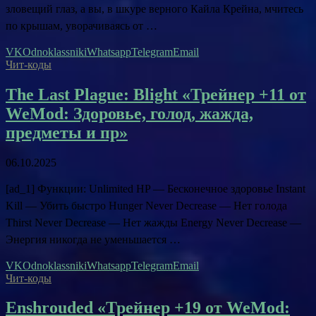
зловещий глаз, а вы, в шкуре верного Кайла Крейна, мчитесь
по крышам, уворачиваясь от …
VK
Odnoklassniki
Whatsapp
Telegram
Email
Чит-коды
The Last Plague: Blight «Трейнер +11 от
WeMod: Здоровье, голод, жажда,
предметы и пр»
06.10.2025
[ad_1] Функции: Unlimited HP — Бесконечное здоровье Instant
Kill — Убить быстро Hunger Never Decrease — Нет голода
Thirst Never Decrease — Нет жажды Energy Never Decrease —
Энергия никогда не уменьшается …
VK
Odnoklassniki
Whatsapp
Telegram
Email
Чит-коды
Enshrouded «Трейнер +19 от WeMod: