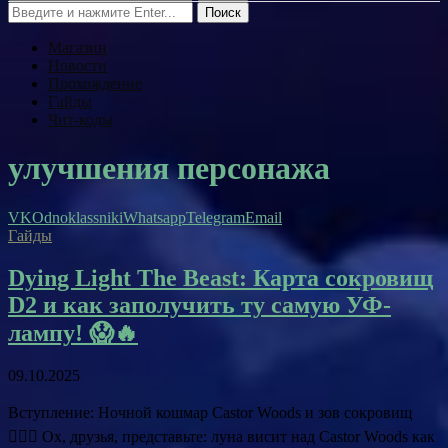
Поиск
Магазин
Новости
Прохождение
Гайды
Чит-коды
улучшения персонажа
VK
Odnoklassniki
Whatsapp
Telegram
Email
Гайды
Dying Light The Beast: Карта сокровищ
D2 и как заполучить ту самую УФ-
лампу! 😱🔥
09.10.2025
Вступление: Ночной кошмар Castor Woods и зов сокровищ
🧟‍♂️✨ Ох, друзья, представьте: луна висит над Castor Woods как