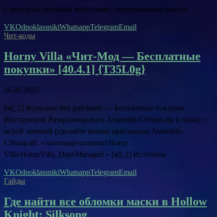
с многочисленными монстрами, появившимися вместе …
VK
Odnoklassniki
Whatsapp
Telegram
Email
Чит-коды
Horny Villa «Чит-Мод — Бесплатные
покупки» [40.4.1] {T35L0g}
26.09.2025
[ad_1] Функции free purchases — Бесплатные покупки
Инструкция: Разархивировать Assembly-CSharp.zip в папку с
игрой заменой (сделайте копию оригинала) Assembly-
CSharp.dll: «\steamapps\common\Horny
Villa\HornyVilla_Data\Managed « [ad_2] Источник
VK
Odnoklassniki
Whatsapp
Telegram
Email
Гайды
Где найти все обломки маски в Hollow
Knight: Silksong