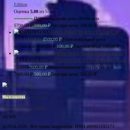
Edition
Оценка
5.00
из 5
5700,00
₽
Первоначальная цена составляла
5700,00 ₽.
100,00
₽
Текущая цена: 100,00 ₽.
DEATH
STRANDING
4500,00
₽
Первоначальная цена
составляла 4500,00 ₽.
100,00
₽
Текущая цена: 100,00 ₽.
DEATH STRANDING 2: ON THE BEACH Digital Deluxe
Edition
7600,00
₽
Первоначальная цена составляла
7600,00 ₽.
500,00
₽
Текущая цена: 500,00 ₽.
Мы в соцсетях
Email
Telegram
Vk
Tiktok
NEWS
@2024-2026 - Все права защищены. ИНН 490903192171