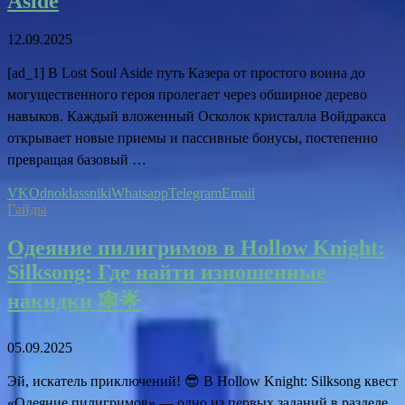
Aside
12.09.2025
[ad_1] В Lost Soul Aside путь Казера от простого воина до
могущественного героя пролегает через обширное дерево
навыков. Каждый вложенный Осколок кристалла Войдракса
открывает новые приемы и пассивные бонусы, постепенно
превращая базовый …
VK
Odnoklassniki
Whatsapp
Telegram
Email
Гайды
Одеяние пилигримов в Hollow Knight:
Silksong: Где найти изношенные
накидки 🕸️🌟
05.09.2025
Эй, искатель приключений! 😎 В Hollow Knight: Silksong квест
«Одеяние пилигримов» — одно из первых заданий в разделе