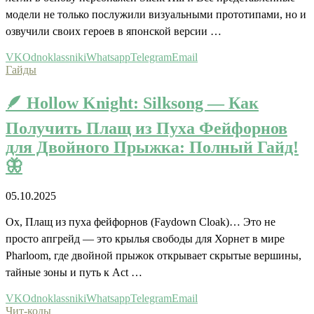
модели не только послужили визуальными прототипами, но и
озвучили своих героев в японской версии …
VK
Odnoklassniki
Whatsapp
Telegram
Email
Гайды
🪶 Hollow Knight: Silksong — Как
Получить Плащ из Пуха Фейфорнов
для Двойного Прыжка: Полный Гайд!
🦋
05.10.2025
Ох, Плащ из пуха фейфорнов (Faydown Cloak)… Это не
просто апгрейд — это крылья свободы для Хорнет в мире
Pharloom, где двойной прыжок открывает скрытые вершины,
тайные зоны и путь к Act …
VK
Odnoklassniki
Whatsapp
Telegram
Email
Чит-коды