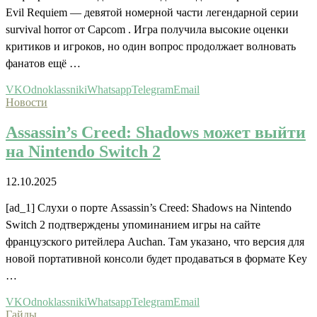
Evil Requiem — девятой номерной части легендарной серии
survival horror от Capcom . Игра получила высокие оценки
критиков и игроков, но один вопрос продолжает волновать
фанатов ещё …
VK
Odnoklassniki
Whatsapp
Telegram
Email
Новости
Assassin’s Creed: Shadows может выйти
на Nintendo Switch 2
12.10.2025
[ad_1] Слухи о порте Assassin’s Creed: Shadows на Nintendo
Switch 2 подтверждены упоминанием игры на сайте
французского ритейлера Auchan. Там указано, что версия для
новой портативной консоли будет продаваться в формате Key
…
VK
Odnoklassniki
Whatsapp
Telegram
Email
Гайды