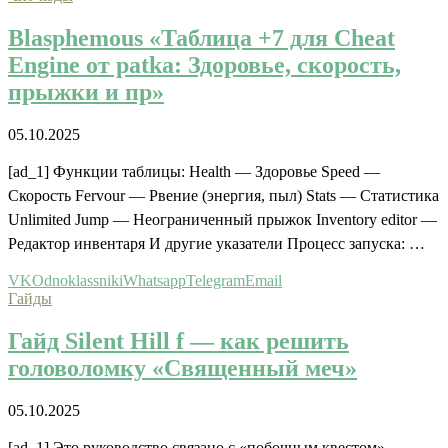
Blasphemous «Таблица +7 для Cheat
Engine от patka: Здоровье, скорость,
прыжки и пр»
05.10.2025
[ad_1] Функции таблицы: Health — Здоровье Speed —
Скорость Fervour — Рвение (энергия, пыл) Stats — Статистика
Unlimited Jump — Неограниченный прыжок Inventory editor —
Редактор инвентаря И другие указатели Процесс запуска: …
VK
Odnoklassniki
Whatsapp
Telegram
Email
Гайды
Гайд Silent Hill f — как решить
головоломку «Священный меч»
05.10.2025
[ad_1] Это руководство связано с «побочным квестом»,