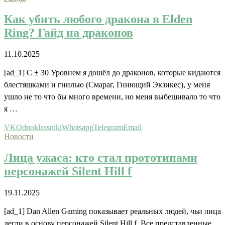
Как убить любого дракона в Elden
Ring? Гайд на драконов
11.10.2025
[ad_1] С ± 30 Уровнем я дошёл до драконов, которые кидаются
блестяшками и гнилью (Смараг, Гниющий Экзикес), у меня
ушло не то что бы много времени, но меня выбешивало то что
я …
VK
Odnoklassniki
Whatsapp
Telegram
Email
Новости
Лица ужаса: кто стал прототипами
персонажей Silent Hill f
19.11.2025
[ad_1] Dan Allen Gaming показывает реальных людей, чьи лица
легли в основу персонажей Silent Hill f. Все представленные