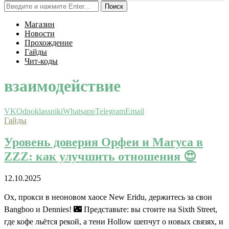
Поиск
Магазин
Новости
Прохождение
Гайды
Чит-коды
взаимодействие
VK
Odnoklassniki
Whatsapp
Telegram
Email
Гайды
Уровень доверия Орфеи и Магуса в
ZZZ: как улучшить отношения 😍
12.10.2025
Ох, прокси в неоновом хаосе New Eridu, держитесь за свои
Bangboo и Dennies! 🌃 Представьте: вы стоите на Sixth Street,
где кофе льётся рекой, а тени Hollow шепчут о новых связях, и