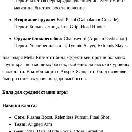
Перки: Быстрая перезарядка, увеличение вместимости
магазина, быстрое восстановление.
Вторичное оружие:
Bolt Pistol (Gathalamor Crusade)
Перки: Большая мощь, Iron Grip, Head Hunter.
Оружие ближнего боя:
Chainsword (Aquilan Dedication)
Перки: Увеличенная сила, Tyranid Slayer, Extremis Slayer.
Благодаря Melta Rifle этот билд эффективен против больших
групп врагов и мощных боссов, особенно на высоких уровнях
сложности. В комбинации с Auspex Scan, этот билд позволяет
быстро снижать уровень здоровья боссов.
Билд для средней стадии игры
Навыки класса:
Core:
Plasma Boost, Relentless Pursuit, Final Shot
Team:
Aligned Aim
Gear:
Vital Data, Battle Focus, Close Targeting