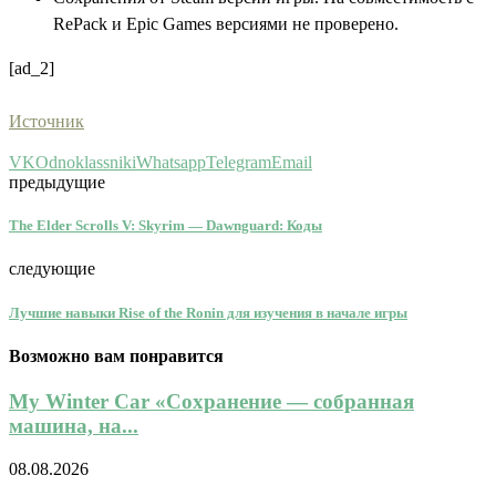
RePack и Epic Games версиями не проверено.
[ad_2]
Источник
VK
Odnoklassniki
Whatsapp
Telegram
Email
предыдущие
The Elder Scrolls V: Skyrim — Dawnguard: Коды
следующие
Лучшие навыки Rise of the Ronin для изучения в начале игры
Возможно вам понравится
My Winter Car «Сохранение — собранная
машина, на...
08.08.2026