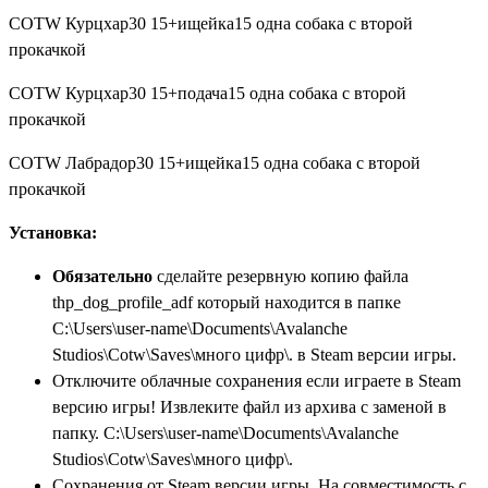
COTW Курцхар30 15+ищейка15 одна собака с второй
прокачкой
COTW Курцхар30 15+подача15 одна собака с второй
прокачкой
COTW Лабрадор30 15+ищейка15 одна собака с второй
прокачкой
Установка:
Обязательно
сделайте резервную копию файла
thp_dog_profile_adf который находится в папке
C:\Users\user-name\Documents\Avalanche
Studios\Cotw\Saves\много цифр\. в Steam версии игры.
Отключите облачные сохранения если играете в Steam
версию игры! Извлеките файл из архива с заменой в
папку. C:\Users\user-name\Documents\Avalanche
Studios\Cotw\Saves\много цифр\.
Сохранения от Steam версии игры. На совместимость с