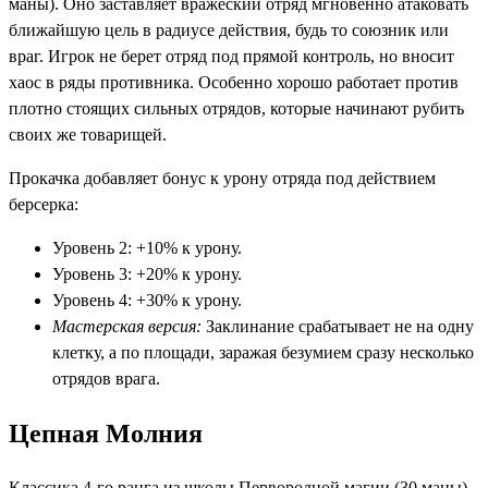
маны). Оно заставляет вражеский отряд мгновенно атаковать
ближайшую цель в радиусе действия, будь то союзник или
враг. Игрок не берет отряд под прямой контроль, но вносит
хаос в ряды противника. Особенно хорошо работает против
плотно стоящих сильных отрядов, которые начинают рубить
своих же товарищей.
Прокачка добавляет бонус к урону отряда под действием
берсерка:
Уровень 2: +10% к урону.
Уровень 3: +20% к урону.
Уровень 4: +30% к урону.
Мастерская версия:
Заклинание срабатывает не на одну
клетку, а по площади, заражая безумием сразу несколько
отрядов врага.
Цепная Молния
Классика 4-го ранга из школы Первородной магии (30 маны).