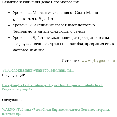
Развитие заклинания делает его массовым:
Уровень 2: Множитель лечения от Силы Магии
удваивается (с 5 до 10).
Уровень 3: Заклинание срабатывает повторно
(бесплатно) в начале следующего раунда.
Уровень 4: Действие заклинания распространяется на
все дружественные отряды на поле боя, превращая его в
массовое лечение.
Источник:
www.playground.ru
VK
Odnoklassniki
Whatsapp
Telegram
Email
предыдущие
Everything is Crab «Таблица +1 для Cheat Engine от makotech222:
Редактор мутаций»
следующие
WARNO «Таблица +7 для Cheat Engineот shearerc: Топливо, патроны,
юниты и пр»