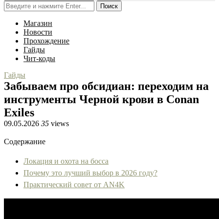
Поиск
Магазин
Новости
Прохождение
Гайды
Чит-коды
Гайды
Забываем про обсидиан: переходим на
инструменты Черной крови в Conan
Exiles
09.05.2026
35
views
Содержание
Локация и охота на босса
Почему это лучший выбор в 2026 году?
Практический совет от AN4K