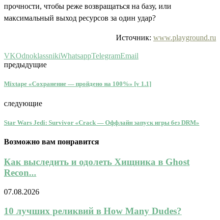
прочности, чтобы реже возвращаться на базу, или
максимальный выход ресурсов за один удар?
Источник:
www.playground.ru
VK
Odnoklassniki
Whatsapp
Telegram
Email
предыдущие
Mixtape «Сохранение — пройдено на 100%» [v 1.1]
следующие
Star Wars Jedi: Survivor «Crack — Оффлайн запуск игры без DRM»
Возможно вам понравится
Как выследить и одолеть Хищника в Ghost
Recon...
07.08.2026
10 лучших реликвий в How Many Dudes?