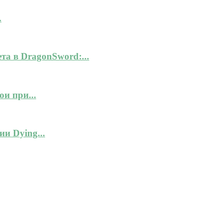
.
а в DragonSword:...
и при...
и Dying...