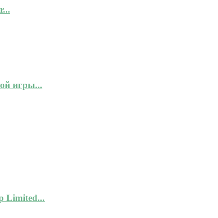
...
ой игры...
 Limited...