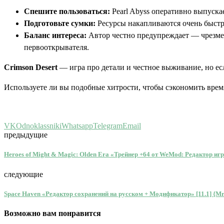
Спешите пользоваться:
Pearl Abyss оперативно выпуска
Подготовьте сумки:
Ресурсы накапливаются очень быстро
Баланс интереса:
Автор честно предупреждает — чрезмер
первооткрывателя.
Crimson Desert
— игра про детали и честное выживание, но ес
Используете ли вы подобные хитрости, чтобы сэкономить врем
VK
Odnoklassniki
Whatsapp
Telegram
Email
предыдущие
Heroes of Might & Magic: Olden Era «Трейнер +64 от WeMod: Редактор игр
следующие
Space Haven «Редактор сохранений на русском + Модификатор» [11.1] {M
Возможно вам понравится