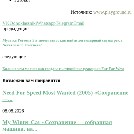
Готово!
Источник:
www.playground.ru
VK
Odnoklassniki
Whatsapp
Telegram
Email
предыдущие
Музыка Persona 5 в твоем авто: как найти легендарный саундтрек в
Neverness to Everness?
следующие
Больше чем магия: как создавать стихийные реакции в Far Far West
Возможно вам понравится
Need For Speed Most Wanted (2005) «Сохранение
—...
08.08.2026
My Winter Car «Сохранение — собранная
машина, на...