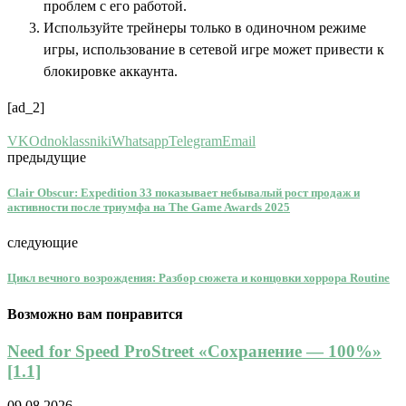
проблем с его работой.
Используйте трейнеры только в одиночном режиме
игры, использование в сетевой игре может привести к
блокировке аккаунта.
[ad_2]
VK
Odnoklassniki
Whatsapp
Telegram
Email
предыдущие
Clair Obscur: Expedition 33 показывает небывалый рост продаж и
активности после триумфа на The Game Awards 2025
следующие
Цикл вечного возрождения: Разбор сюжета и концовки хоррора Routine
Возможно вам понравится
Need for Speed ProStreet «Сохранение — 100%»
[1.1]
09.08.2026