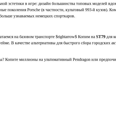
ной эстетики в игре: дизайн большинства топовых моделей вдо
арные поколения Porsche (в частности, культовый 993-й кузов). 
 больше узнаваемых немецких спорткаров.
аемся на базовом транспорте $rightarrow$ Копим на
ST79
для к
гейме. В качестве альтернативы для быстрого сбора городских
вы? Копите миллионы на ультимативный Pendragon или предпочи