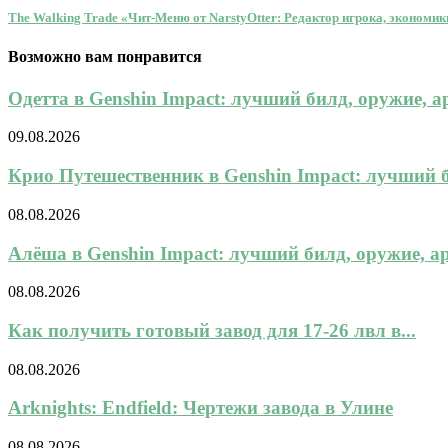
The Walking Trade «Чит-Меню от NarstyOtter: Редактор игрока, экономик
Возможно вам понравится
Одетта в Genshin Impact: лучший билд, оружие, а
09.08.2026
Крио Путешественник в Genshin Impact: лучший би
08.08.2026
Алёша в Genshin Impact: лучший билд, оружие, ар
08.08.2026
Как получить готовый завод для 17-26 лвл в...
08.08.2026
Arknights: Endfield: Чертежи завода в Улине
08.08.2026