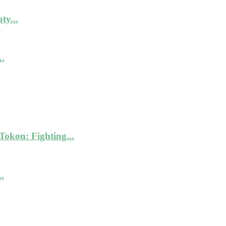
y...
.
kon: Fighting...
.