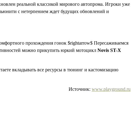
хновлен реальной классикой мирового автопрома. Игроки уже
Комьюнити с нетерпением ждет будущих обновлений и
омфортного прохождения гонок $rightarrow$ Пересаживаемся
 активностей можно прикупить юркий мотоцикл
Novis ST-X
таете вкладывать все ресурсы в тюнинг и кастомизацию
Источник:
www.playground.ru