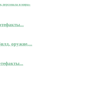
и, персонала и мира»
ртефакты...
лд, оружие,...
тефакты...