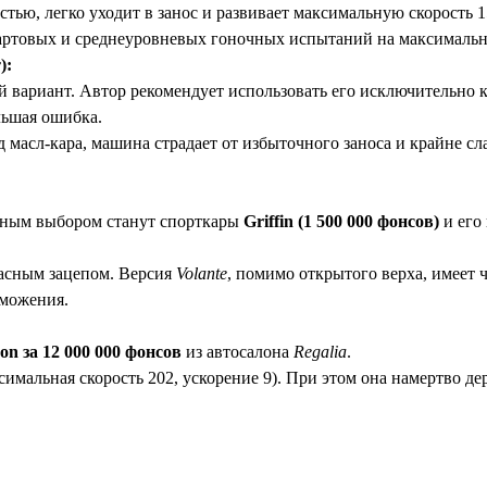
тью, легко уходит в занос и развивает максимальную скорость 1
стартовых и среднеуровневых гоночных испытаний на максималь
):
ариант. Автор рекомендует использовать его исключительно ка
льшая ошибка.
 масл-кара, машина страдает от избыточного заноса и крайне с
ичным выбором станут спорткары
Griffin (1 500 000 фонсов)
и его
расным зацепом. Версия
Volante
, помимо открытого верха, имеет
рможения.
on за 12 000 000 фонсов
из автосалона
Regalia
.
имальная скорость 202, ускорение 9). При этом она намертво д