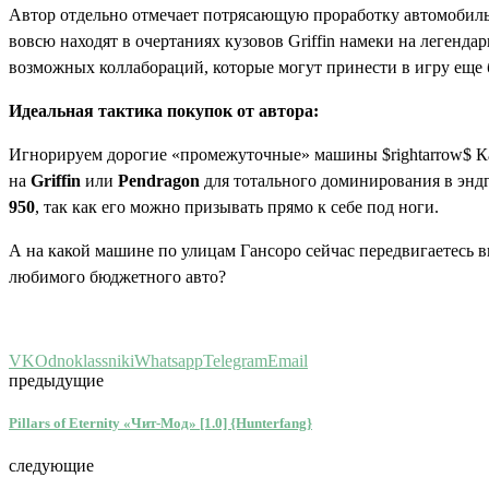
Автор отдельно отмечает потрясающую проработку автомобиль
вовсю находят в очертаниях кузовов Griffin намеки на легенд
возможных коллабораций, которые могут принести в игру еще
Идеальная тактика покупок от автора:
Игнорируем дорогие «промежуточные» машины $rightarrow$ Кат
на
Griffin
или
Pendragon
для тотального доминирования в энд
950
, так как его можно призывать прямо к себе под ноги.
А на какой машине по улицам Гансоро сейчас передвигаетесь 
любимого бюджетного авто?
VK
Odnoklassniki
Whatsapp
Telegram
Email
предыдущие
Pillars of Eternity «Чит-Мод» [1.0] {Hunterfang}
следующие