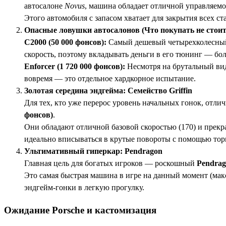
автосалоне
Novus
, машина обладает отличной управляемос
Этого автомобиля с запасом хватает для закрытия всех 
Опасные ловушки автосалонов (Что покупать не стоит
C2000 (50 000 фонсов):
Самый дешевый четырехколесный в
скорость, поэтому вкладывать деньги в его тюнинг — бо
Enforcer (1 720 000 фонсов):
Несмотря на брутальный вид
вовремя — это отдельное хардкорное испытание.
Золотая середина эндгейма: Семейство Griffin
Для тех, кто уже перерос уровень начальных гонок, отл
фонсов)
.
Они обладают отличной базовой скоростью (170) и прек
идеально вписываться в крутые повороты с помощью то
Ультимативный гиперкар: Pendragon
Главная цель для богатых игроков — роскошный
Pendrag
Это самая быстрая машина в игре на данный момент (макс
эндгейм-гонки в легкую прогулку.
Ожидание Porsche и кастомизация