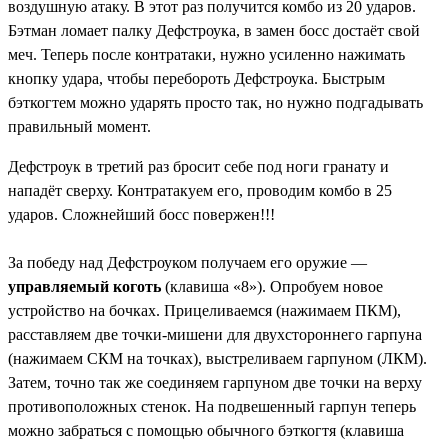
воздушную атаку. В этот раз получится комбо из 20 ударов.
Бэтман ломает палку Дефстроука, в замен босс достаёт свой
меч. Теперь после контратаки, нужно усиленно нажимать
кнопку удара, чтобы перебороть Дефстроука. Быстрым
бэткогтем можно ударять просто так, но нужно подгадывать
правильный момент.
Дефстроук в третий раз бросит себе под ноги гранату и
нападёт сверху. Контратакуем его, проводим комбо в 25
ударов. Сложнейший босс повержен!!!
За победу над Дефстроуком получаем его оружие —
управляемый коготь
(клавиша «8»). Опробуем новое
устройство на бочках. Прицеливаемся (нажимаем ПКМ),
расставляем две точки-мишени для двухстороннего гарпуна
(нажимаем СКМ на точках), выстреливаем гарпуном (ЛКМ).
Затем, точно так же соединяем гарпуном две точки на верху
противоположных стенок. На подвешенный гарпун теперь
можно забраться с помощью обычного бэткогтя (клавиша