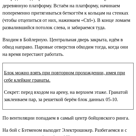
деревянную платформу. Встаём на платформу, начинаем
попеременно притягиваться беткогтём к кольцам на стенках
(чтобы отцепиться от них, нажимаем «Ctrl»). В конце ломаем
развалившийся потолок слева, и забираемся туда.
Входим в Бойлерную. Центральная дверь закрыта, идём в
обход направо. Паровые отверстия обходим тогда, когда они
на время перестают работать.
Блок можно взять при повторном прохождении, имея при
себе клейкие гранаты.
Секрет: перед входом на арену, на верхнем этаже. Гранатой
заклеиваем пар, за решеткой берём
блок данных 05-10
.
По вентиляции попадаем в самый центр бойцовского ринга.
На бой с Бэтменом выходит Электрошокер. Разбегаемся и с