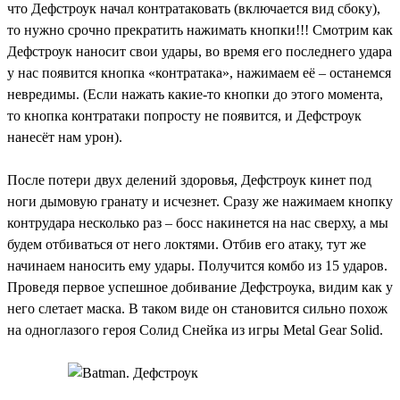
что Дефстроук начал контратаковать (включается вид сбоку),
то нужно срочно прекратить нажимать кнопки!!! Смотрим как
Дефстроук наносит свои удары, во время его последнего удара
у нас появится кнопка «контратака», нажимаем её – останемся
невредимы. (Если нажать какие-то кнопки до этого момента,
то кнопка контратаки попросту не появится, и Дефстроук
нанесёт нам урон).
После потери двух делений здоровья, Дефстроук кинет под
ноги дымовую гранату и исчезнет. Сразу же нажимаем кнопку
контрудара несколько раз – босс накинется на нас сверху, а мы
будем отбиваться от него локтями. Отбив его атаку, тут же
начинаем наносить ему удары. Получится комбо из 15 ударов.
Проведя первое успешное добивание Дефстроука, видим как у
него слетает маска. В таком виде он становится сильно похож
на одноглазого героя Солид Снейка из игры Metal Gear Solid.