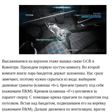
Высаживаемся на верхнем этаже вышки связи GCR в
Ковентри. Проходим первую пустую комнату. Во второй
комнате внизу пара бандитов держат заложника. Нас сразу
замечают, поэтому нужно скрыться из вида: выбираем
дымовые гранаты (клавиша «6»), бросаем гранату под себя
(нажимаем ПКМ). Крюком (клавиша «F») цепляемся за
парапет сверху. С помощью крюка прыгаем по парапетам под
потолком. Встав над бандитом, подвешиваем его на верёвку
(нажимаем ПКМ). Дальше движемся по вентиляции, врагов