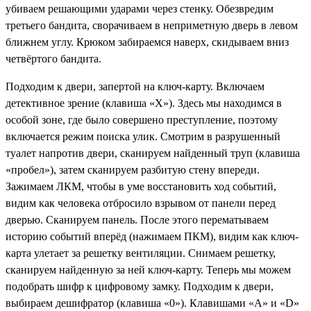
убиваем решающими ударами через стенку. Обезвредим
третьего бандита, сворачиваем в неприметную дверь в левом
ближнем углу. Крюком забираемся наверх, скидываем вниз
четвёртого бандита.
Подходим к двери, запертой на ключ-карту. Включаем
детективное зрение (клавиша «X»). Здесь мы находимся в
особой зоне, где было совершено преступление, поэтому
включается режим поиска улик. Смотрим в разрушенный
туалет напротив двери, сканируем найденный труп (клавиша
«пробел»), затем сканируем разбитую стену впереди.
Зажимаем ЛКМ, чтобы в уме восстановить ход событий,
видим как человека отбросило взрывом от панели перед
дверью. Сканируем панель. После этого перематываем
историю событий вперёд (нажимаем ПКМ), видим как ключ-
карта улетает за решетку вентиляции. Снимаем решетку,
сканируем найденную за ней ключ-карту. Теперь мы можем
подобрать шифр к цифровому замку. Подходим к двери,
выбираем дешифратор (клавиша «0»). Клавишами «A» и «D»