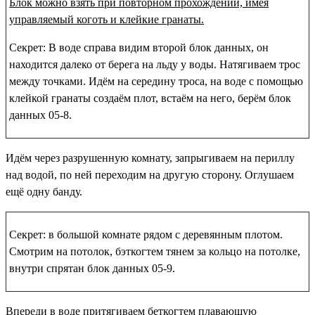
Блок можно взять при повторном прохождении, имея
управляемый коготь и клейкие гранаты.
Секрет: В воде справа видим второй блок данных, он
находится далеко от берега на льду у воды. Натягиваем трос
между точками. Идём на середину троса, на воде с помощью
клейкой гранаты создаём плот, встаём на него, берём
блок
данных 05-8
.
Идём через разрушенную комнату, запрыгиваем на периллу
над водой, по ней переходим на другую сторону. Оглушаем
ещё одну банду.
Секрет: в большой комнате рядом с деревянным плотом.
Смотрим на потолок, бэткогтем тянем за кольцо на потолке,
внутри спрятан
блок данных 05-9
.
Впереди в воде притягиваем беткогтем плавающую