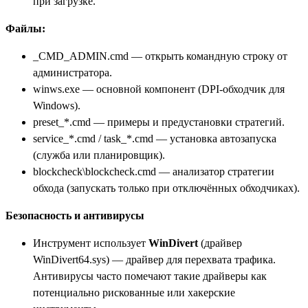
при загрузке.
Файлы:
_CMD_ADMIN.cmd — открыть командную строку от
администратора.
winws.exe — основной компонент (DPI-обходчик для
Windows).
preset_*.cmd — примеры и предустановки стратегий.
service_*.cmd / task_*.cmd — установка автозапуска
(служба или планировщик).
blockcheck\blockcheck.cmd — анализатор стратегии
обхода (запускать только при отключённых обходчиках).
Безопасность и антивирусы
Инструмент использует
WinDivert
(драйвер
WinDivert64.sys) — драйвер для перехвата трафика.
Антивирусы часто помечают такие драйверы как
потенциально рискованные или хакерские