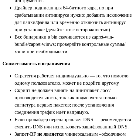
инструменты.
Драйвер подписан для 64-битного ядра, но при
срабатывании антивируса нужно: добавить исключение
для папки/файла или временно отключить антивирус
при установке (делайте это с осторожностью).
Все бинарники в bin скачиваются из zapret-win-
bundle/zapret-winws; проверяйте контрольные суммы/
хэши при необходимости.
Совместимость и ограничения
Стратегия работает индивидуально — то, что помогло
одному пользователю, может не подойти другому.
Скрипт не должен влиять на пинг/пакет-лосс/
производительность, так как подменяется только
сигнатура первых пакетов; после установления
соединения трафик идёт напрямую.
Если провайдер перенаправляет DNS — рекомендуется
сменить DNS или использовать зашифрованный DNS.
Запрет-BF
не является
универсальным «обходчиком