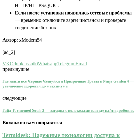
HTTP/HTTPS/QUIC.
Если после установки появились сетевые проблемы
— временно отключите zapret-инстансы и проверьте
соединение без них.
Автор
: xModern54
[ad_2]
VK
Odnoklassniki
Whatsapp
Telegram
Email
предыдущие
Где найти все Черные Чешуйки и Призрачные Травы в Ninja Gaiden 4 —
увеличение здоровья до максимума
следующие
Гайд Tormented Souls 2 — загадка с колоколами или где найти дробовик
Возможно вам понравится
Termidesk: Надежные технологии доступа к