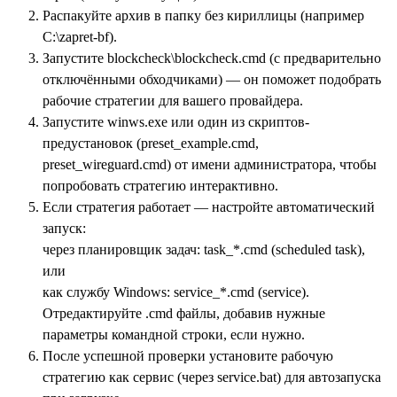
Распакуйте архив в папку без кириллицы (например
C:\zapret-bf).
Запустите blockcheck\blockcheck.cmd (с предварительно
отключёнными обходчиками) — он поможет подобрать
рабочие стратегии для вашего провайдера.
Запустите winws.exe или один из скриптов-
предустановок (preset_example.cmd,
preset_wireguard.cmd) от имени администратора, чтобы
попробовать стратегию интерактивно.
Если стратегия работает — настройте автоматический
запуск:
через планировщик задач: task_*.cmd (scheduled task),
или
как службу Windows: service_*.cmd (service).
Отредактируйте .cmd файлы, добавив нужные
параметры командной строки, если нужно.
После успешной проверки установите рабочую
стратегию как сервис (через service.bat) для автозапуска