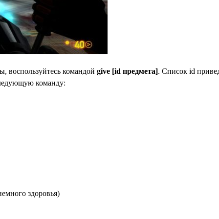
ы, воспользуйтесь командой
give
[id предмета]
. Список id прив
следующую команду:
немного здоровья)