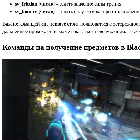
sv_friction [число]
– задать значение силы трения
sv_bounce [число]
– задать силу отскока при столкновени
Важно: командой
ent_remove
стоит пользоваться с осторожност
дальнейшее прохождение может оказаться невозможным. То же 
Команды на получение предметов в Bla