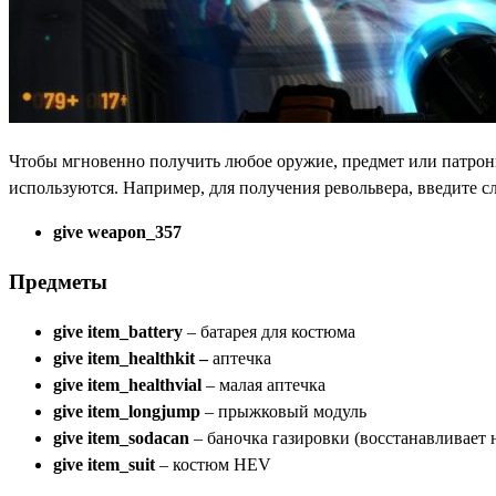
Чтобы мгновенно получить любое оружие, предмет или патрон
используются. Например, для получения револьвера, введите 
give weapon_357
Предметы
give item_battery
– батарея для костюма
give item_healthkit –
аптечка
give item_healthvial
– малая аптечка
give item_longjump
– прыжковый модуль
give item_sodacan
– баночка газировки (восстанавливает 
give item_suit
– костюм HEV