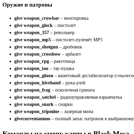
Оружие и патроны
give weapon_crowbar
– монтировка
give weapon_glock
– пистолет
give weapon_357
– револьвер
give weapon_mp5
– пистолет-пулемёт MP5
give weapon_shotgun
– дробовик
give weapon_crossbow
– арбалет
give weapon_rpg
– ракетница
give weapon_tau
– тау-пушка
give weapon_gluon
– квантовый дестабилизатор («пылесо
give weapon_hivehand
– рука-улей
give weapon_frag
– осколочная граната
give weapon_satchel
– радиоуправляемая взрывчатка
give weapon_snark
– снарки
give weapon_tripmine
– лазерная мина
givecurrentammo
– полный запас патронов к выбранному 
Команды на смену карты в Black Mesa