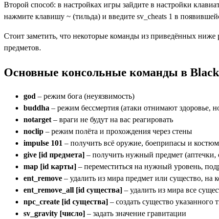
Второй способ: в настройках игры зайдите в настройки клавиа
нажмите клавишу ~ (тильда) и введите sv_cheats 1 в появившей
Стоит заметить, что некоторые команды из приведённых ниже р
предметов.
Основные консольные команды в Black
god
– режим бога (неуязвимость)
buddha
– режим бессмертия (атаки отнимают здоровье, но
notarget
– враги не будут на вас реагировать
noclip
– режим полёта и прохождения через стены
impulse
101
– получить всё оружие, боеприпасы и костюм
give [id предмета]
– получить нужный предмет (аптечки, 
map [id карты]
– переместиться на нужный уровень, под
ent_remove
– удалить из мира предмет или существо, на 
ent_remove_all [id существа]
– удалить из мира все сущес
npc_create [id существа]
– создать существо указанного 
sv_gravity [число]
– задать значение гравитации