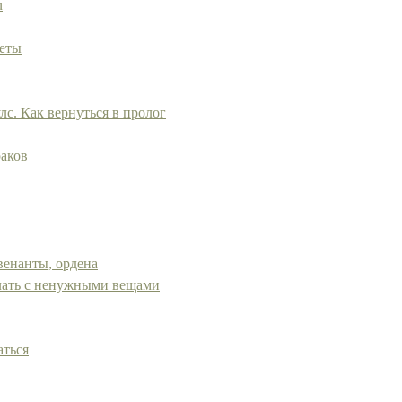
u
реты
с. Как вернуться в пролог
раков
овенанты, ордена
делать с ненужными вещами
аться