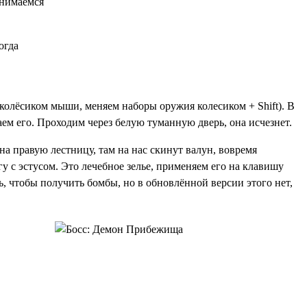
днимаемся
огда
 колёсиком мыши, меняем наборы оружия колесиком + Shift). В
аем его. Проходим через белую туманную дверь, она исчезнет.
на правую лестницу, там на нас скинут валун, вовремя
гу с эстусом
. Это лечебное зелье, применяем его на клавишу
ь, чтобы получить бомбы, но в обновлённой версии этого нет,