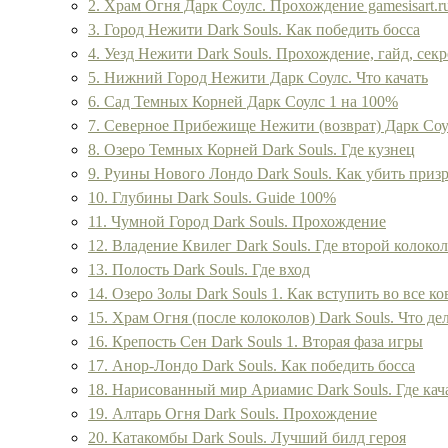
2. Храм Огня Дарк Соулс. Прохождение gamesisart.r
3. Город Нежити Dark Souls. Как победить босса
4. Уезд Нежити Dark Souls. Прохождение, гайд, сек
5. Нижний Город Нежити Дарк Соулс. Что качать
6. Сад Темных Корней Дарк Соулс 1 на 100%
7. Северное Прибежище Нежити (возврат) Дарк Соул
8. Озеро Темных Корней Dark Souls. Где кузнец
9. Руины Нового Лондо Dark Souls. Как убить приз
10. Глубины Dark Souls. Guide 100%
11. Чумной Город Dark Souls. Прохождение
12. Владение Квилег Dark Souls. Где второй колокол
13. Полость Dark Souls. Где вход
14. Озеро Золы Dark Souls 1. Как вступить во все к
15. Храм Огня (после колоколов) Dark Souls. Что 
16. Крепость Сен Dark Souls 1. Вторая фаза игры
17. Анор-Лондо Dark Souls. Как победить босса
18. Нарисованный мир Ариамис Dark Souls. Где кач
19. Алтарь Огня Dark Souls. Прохождение
20. Катакомбы Dark Souls. Лучший билд героя