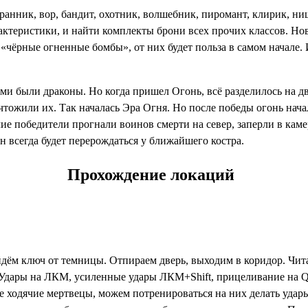
транник, вор, бандит, охотник, волшебник, пиромант, клирик, н
рактеристики, и найти комплекты брони всех прочих классов. Но
«чёрные огненные бомбы», от них будет польза в самом начале.
 были драконы. Но когда пришел Огонь, всё разделилось на две 
ичтожили их. Так началась Эра Огня. Но после победы огонь нач
ие победители прогнали воинов смерти на север, заперли в каме
 он всегда будет перерождаться у ближайшего костра.
Прохождение локаций
айдём
ключ от темницы
. Отпираем дверь, выходим в коридор. Чит
(Удары на ЛКМ, усиленные удары ЛКМ+Shift, прицеливание на Q,
ие ходячие мертвецы, можем потренироваться на них делать уда