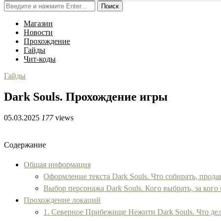
Поиск
Магазин
Новости
Прохождение
Гайды
Чит-коды
Гайды
Dark Souls. Прохождение игры
05.03.2025
177
views
Содержание
Общая информация
Оформление текста Dark Souls. Что собирать, прода
Выбор персонажа Dark Souls. Кого выбрать, за кого 
Прохождение локаций
1. Северное Прибежище Нежити Dark Souls. Что дел