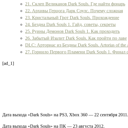
21. Склеп Великанов Dark Souls. Где найти фонарь
22. Архивы Герцога Дарк Соулс. Почему сложная
23. Кристальный Грот Dark Souls. Прохождение
24. Бездна Dark Souls 1. Гайд, советы, секреты
25. Руины Демонов Dark Souls 1. Как проходить
26. Забытый Изалит Dark Souls. Как пройти по лаве
DLC: Арториас из Бездны Dark Souls. Artorias of the
27. Горнило Первого Пламени Dark Souls 1. Финал
[ad_1]
Дата выхода «
Dark Souls
» на PS3, Xbox 360 — 22 сентября 2011
Дата выхода «Dark Souls» на ПК — 23 августа 2012.