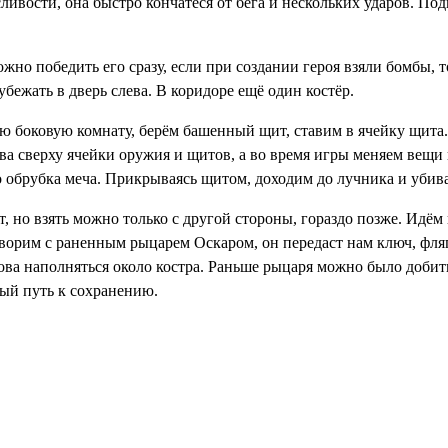
сливости, она быстро кончатеся от бега и нескольких ударов. По
но победить его сразу, если при создании героя взяли бомбы, т
убежать в дверь слева. В коридоре ещё один костёр.
ую боковую комнату, берём
башенный щит
, ставим в ячейку щита.
ева сверху ячейки оружия и щитов, а во время игры меняем вещи
го обрубка меча. Прикрываясь щитом, доходим до лучника и убив
т, но взять можно только с другой стороны, гораздо позже. Идём 
говорим с раненным
рыцарем Оскаром
, он передаст нам
ключ
,
фля
снова наполняться около костра. Раньше рыцаря можно было добит
рый путь к сохранению.