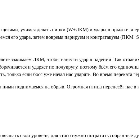
о щитами, учимся делать пинки (W+ЛКМ) и удары в прыжке вперё
емся его удара, затем вовремя парируем и контратакуем (ПКМ+Sh
полёте зажимаем ЛКМ, чтобы нанести удар в падении. Так отбавим
оборачивается и ударяет по полукругу, поэтому бьём его одиноч
ь, только если босс уже начал нас ударять. Во время переката г
за ними поднимаемся на обрыв. Огромная птица перенесёт нас в 
повышать свой уровень, для этого нужно потратить собранные д