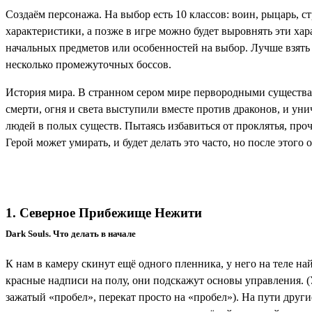
Создаём персонажа. На выбор есть 10 классов: воин, рыцарь, с
характеристики, а позже в игре можно будет выровнять эти ха
начальных предметов или особенностей на выбор. Лучше взять 
несколько промежуточных боссов.
История мира. В странном сером мире первородными существами
смерти, огня и света выступили вместе против драконов, и ун
людей в полых существ. Пытаясь избавиться от проклятья, проч
Герой может умирать, и будет делать это часто, но после этого
1. Северное Прибежище Нежити
Dark Souls. Что делать в начале
К нам в камеру скинут ещё одного пленника, у него на теле н
красные надписи на полу, они подскажут основы управления. 
зажатый «пробел», перекат просто на «пробел»). На пути друг