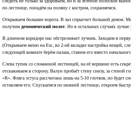
следить не только за здоровьем, но и за зелёной полоской выно
по лестнице, попадём на поляну с костром, сохраняемся.
Открываем большие ворота. В зал спрыгнет большой демон. Мож
получим
демонический молот
. Но в остальных случаях лучше 
В длинном коридоре нас обстреливает лучник. Заходим в перв
(Открываем меню на Esc, во 2-ой вкладке настройка вещей, сл
следующей комнате берём
палаш
, ставим его вместо начально
Слева тупик со сломанной лестницей, на её вершине есть секре
отскакиваем в сторону. Валун пробьёт стену снизу, за стеной 
«R». Фляга эстуса рассчитана лишь на 5-10 глотков, но будет 
оставляем его. Спускаемся по нижней лестнице, откроем быст