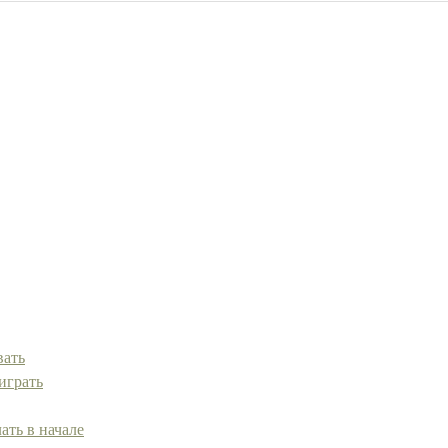
вать
играть
ать в начале