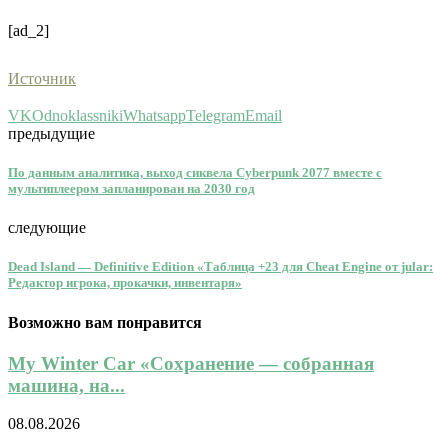
[ad_2]
Источник
VK
Odnoklassniki
Whatsapp
Telegram
Email
предыдущие
По данным аналитика, выход сиквела Cyberpunk 2077 вместе с
мультиплеером запланирован на 2030 год
следующие
Dead Island — Definitive Edition «Таблица +23 для Cheat Engine от jular:
Редактор игрока, прокачки, инвентаря»
Возможно вам понравится
My Winter Car «Сохранение — собранная
машина, на...
08.08.2026