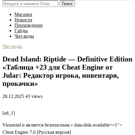
Поиск
Магазин
Новости
Прохождение
Гайды
Чит-коды
Чит-коды
Dead Island: Riptide — Definitive Edition
«Таблица +23 для Cheat Engine от
Jular: Редактор игрока, инвентаря,
прокачки»
28.12.2025
43
views
[ad_1]
Virustotal и является безопасным.» data-disk-available=»1″>
Cheat Engine 7.6 [Русская версия]