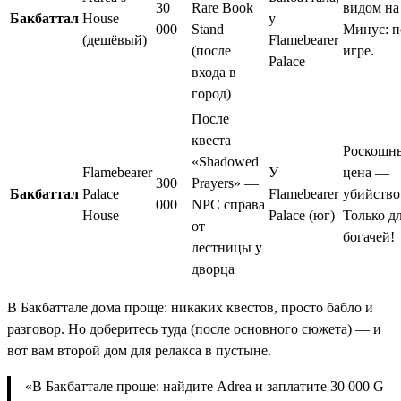
30
Rare Book
видом на
Бакбаттал
House
у
000
Stand
Минус: п
(дешёвый)
Flamebearer
(после
игре.
Palace
входа в
город)
После
квеста
Роскошны
«Shadowed
Flamebearer
У
цена —
300
Prayers» —
Бакбаттал
Palace
Flamebearer
убийство
000
NPC справа
House
Palace (юг)
Только д
от
богачей!
лестницы у
дворца
В Бакбаттале дома проще: никаких квестов, просто бабло и
разговор. Но доберитесь туда (после основного сюжета) — и
вот вам второй дом для релакса в пустыне.
«В Бакбаттале проще: найдите Adrea и заплатите 30 000 G