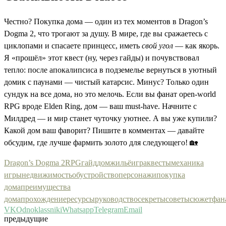
Честно? Покупка дома — один из тех моментов в Dragon’s
Dogma 2, что трогают за душу. В мире, где вы сражаетесь с
циклопами и спасаете принцесс, иметь
свой угол
— как якорь.
Я «прошёл» этот квест (ну, через гайды) и почувствовал
тепло: после апокалипсиса в подземелье вернуться в уютный
домик с паунами — чистый катарсис. Минус? Только один
сундук на все дома, но это мелочь. Если вы фанат open-world
RPG вроде Elden Ring, дом — ваш must-have. Начните с
Милдред — и мир станет чуточку уютнее. А вы уже купили?
Какой дом ваш фаворит? Пишите в комментах — давайте
обсудим, где лучше фармить золото для следующего! 🏡
Dragon’s Dogma 2
RPG
гайд
дом
жильё
игра
квесты
механика
игры
недвижимость
обустройство
персонажи
покупка
дома
преимущества
дома
прохождение
ресурсы
руководство
секреты
советы
сюжет
фан
VK
Odnoklassniki
Whatsapp
Telegram
Email
предыдущие