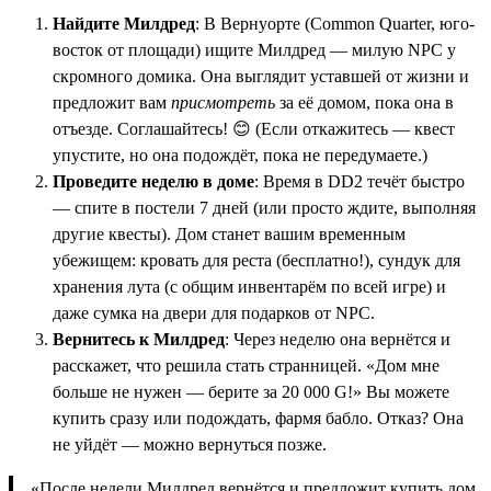
Найдите Милдред
: В Вернуорте (Common Quarter, юго-
восток от площади) ищите Милдред — милую NPC у
скромного домика. Она выглядит уставшей от жизни и
предложит вам
присмотреть
за её домом, пока она в
отъезде. Соглашайтесь! 😊 (Если откажитесь — квест
упустите, но она подождёт, пока не передумаете.)
Проведите неделю в доме
: Время в DD2 течёт быстро
— спите в постели 7 дней (или просто ждите, выполняя
другие квесты). Дом станет вашим временным
убежищем: кровать для реста (бесплатно!), сундук для
хранения лута (с общим инвентарём по всей игре) и
даже сумка на двери для подарков от NPC.
Вернитесь к Милдред
: Через неделю она вернётся и
расскажет, что решила стать странницей. «Дом мне
больше не нужен — берите за 20 000 G!» Вы можете
купить сразу или подождать, фармя бабло. Отказ? Она
не уйдёт — можно вернуться позже.
«После недели Милдред вернётся и предложит купить дом