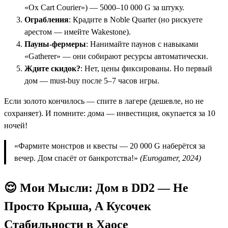
«Ox Cart Courier») — 5000–10 000 G за штуку.
Ограбления
: Крадите в Noble Quarter (но рискуете
арестом — имейте Wakestone).
Пауны-фермеры
: Нанимайте паунов с навыками
«Gatherer» — они собирают ресурсы автоматически.
Ждите скидок?
: Нет, цены фиксированы. Но первый
дом — must-buy после 5–7 часов игры.
Если золото кончилось — спите в лагере (дешевле, но не
сохраняет). И помните: дома — инвестиция, окупается за 10
ночей!
«Фармите монстров и квесты — 20 000 G наберётся за
вечер. Дом спасёт от банкротства!»
(Eurogamer, 2024)
😌 Мои Мысли: Дом в DD2 — Не
Просто Крыша, А Кусочек
Стабильности в Хаосе