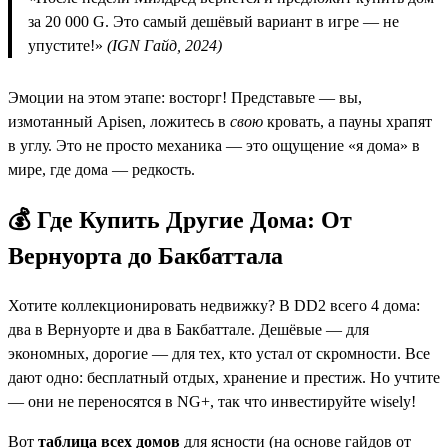
за 20 000 G. Это самый дешёвый вариант в игре — не
упустите!»
(IGN Гайд, 2024)
Эмоции на этом этапе: восторг! Представьте — вы,
измотанный Арisen, ложитесь в
свою
кровать, а пауны храпят
в углу. Это не просто механика — это ощущение «я дома» в
мире, где дома — редкость.
💰 Где Купить Другие Дома: От
Вернуорта до Бакбаттала
Хотите коллекционировать недвижку? В DD2 всего 4 дома:
два в Вернуорте и два в Бакбаттале. Дешёвые — для
экономных, дорогие — для тех, кто устал от скромности. Все
дают одно: бесплатный отдых, хранение и престиж. Но учтите
— они не переносятся в NG+, так что инвестируйте wisely!
Вот
таблица всех домов
для ясности (на основе гайдов от