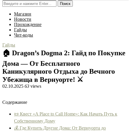
Поиск
Магазин
Новости
Прохождение
Гайды
Чит-коды
Гайды
🏠 Dragon’s Dogma 2: Гайд по Покупке
Дома — От Бесплатного
Каникулярного Отдыха до Вечного
Убежища в Вернуорте! ⚔️
02.10.2025
63
views
Содержание
📜 Квест «A Place to Call Home»: Как Начать Путь к
Собственному Дому
💰 Где Купить Другие Дома: От Вернуорта до