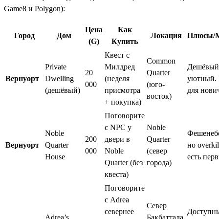
Game8 и Polygon):
Цена
Как
Город
Дом
Локация
Плюсы/
(G)
Купить
Квест с
Common
Private
Милдред
Дешёвый
20
Quarter
Вернуорт
Dwelling
(неделя
уютный.
000
(юго-
(дешёвый)
присмотра
для нови
восток)
+ покупка)
Поговорите
с NPC у
Noble
Noble
Фешенеб
200
двери в
Quarter
Вернуорт
Quarter
но overkil
000
Noble
(север
House
есть пер
Quarter (без
города)
квеста)
Поговорите
с Adrea
Север
севернее
Доступны
Adrea’s
Бакбаттала,