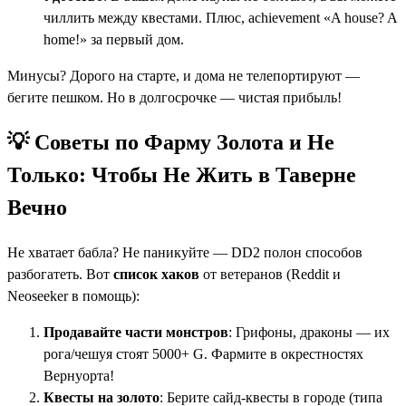
чиллить между квестами. Плюс, achievement «A house? A
home!» за первый дом.
Минусы? Дорого на старте, и дома не телепортируют —
бегите пешком. Но в долгосрочке — чистая прибыль!
💡 Советы по Фарму Золота и Не
Только: Чтобы Не Жить в Таверне
Вечно
Не хватает бабла? Не паникуйте — DD2 полон способов
разбогатеть. Вот
список хаков
от ветеранов (Reddit и
Neoseeker в помощь):
Продавайте части монстров
: Грифоны, драконы — их
рога/чешуя стоят 5000+ G. Фармите в окрестностях
Вернуорта!
Квесты на золото
: Берите сайд-квесты в городе (типа