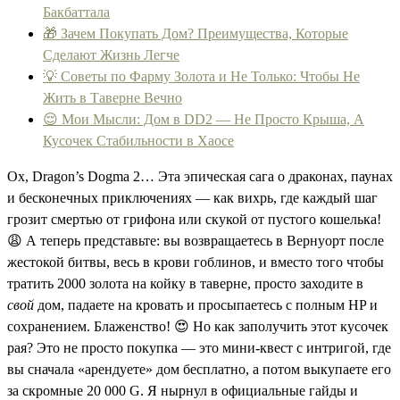
Бакбаттала
🎁 Зачем Покупать Дом? Преимущества, Которые
Сделают Жизнь Легче
💡 Советы по Фарму Золота и Не Только: Чтобы Не
Жить в Таверне Вечно
😌 Мои Мысли: Дом в DD2 — Не Просто Крыша, А
Кусочек Стабильности в Хаосе
Ох, Dragon’s Dogma 2… Эта эпическая сага о драконах, паунах
и бесконечных приключениях — как вихрь, где каждый шаг
грозит смертью от грифона или скукой от пустого кошелька!
😩 А теперь представьте: вы возвращаетесь в Вернуорт после
жестокой битвы, весь в крови гоблинов, и вместо того чтобы
тратить 2000 золота на койку в таверне, просто заходите в
свой
дом, падаете на кровать и просыпаетесь с полным HP и
сохранением. Блаженство! 😍 Но как заполучить этот кусочек
рая? Это не просто покупка — это мини-квест с интригой, где
вы сначала «арендуете» дом бесплатно, а потом выкупаете его
за скромные 20 000 G. Я нырнул в официальные гайды и