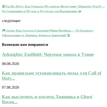
🗑️ Pacific Drive: Как Открыть Мусорную Жемчужину (Dumpster Pearl) —
От Сокровища в Мусоре к Ресурсам для Выживания! 🚗
следующие
🎮 Steam: Как Создать Стильный Мини-Профиль — От Базового
Оформления до Эпичных Фонов и Анимаций! 🚀
Возможно вам понравится
Arknights: Endfield: Чертежи завода в Улине
08.08.2026
Как правильно устанавливать моды для Call of
Duty...
07.08.2026
Как выследить и одолеть Хищника в Ghost
Recon...