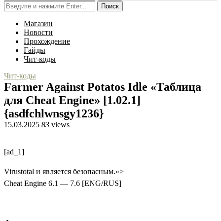
Поиск
Магазин
Новости
Прохождение
Гайды
Чит-коды
Чит-коды
Farmer Against Potatos Idle «Таблица
для Cheat Engine» [1.02.1]
{asdfchlwnsgy1236}
15.03.2025
83
views
[ad_1]
Virustotal и является безопасным.»>
Cheat Engine 6.1 — 7.6 [ENG/RUS]