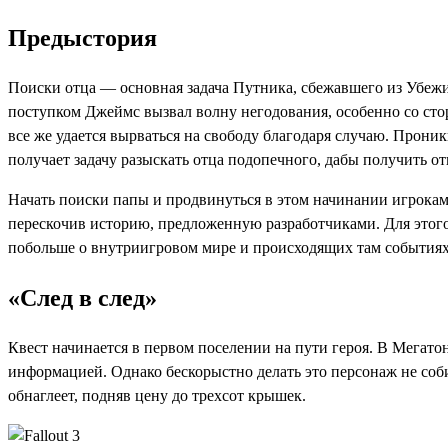
Предыстория
Поиски отца — основная задача Путника, сбежавшего из Убежища
поступком Джеймс вызвал волну негодования, особенно со сто
все же удается вырваться на свободу благодаря случаю. Прони
получает задачу разыскать отца подопечного, дабы получить 
Начать поиски папы и продвинуться в этом начинании игрокам 
перескочив историю, предложенную разработчиками. Для этого 
побольше о внутриигровом мире и происходящих там событиях 
«След в след»
Квест начинается в первом поселении на пути героя. В Мегато
информацией. Однако бескорыстно делать это персонаж не соб
обнаглеет, подняв цену до трехсот крышек.