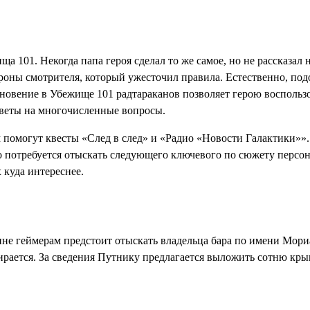
 101. Некогда папа героя сделал то же самое, но не рассказал 
роны смотрителя, который ужесточил правила. Естественно, по
кновение в Убежище 101 радтараканов позволяет герою воспольз
ответы на многочисленные вопросы.
помогут квесты «След в след» и «Радио «Новости Галактики»». 
потребуется отыскать следующего ключевого по сюжету персонаж
куда интереснее.
нне геймерам предстоит отыскать владельца бара по имени Мори
ирается. За сведения Путнику предлагается выложить сотню кры