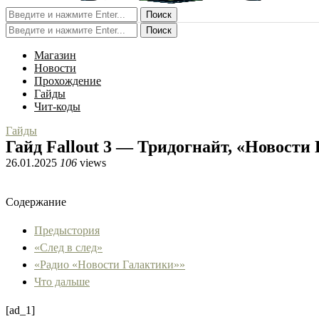
Поиск
Поиск
Магазин
Новости
Прохождение
Гайды
Чит-коды
Гайды
Гайд Fallout 3 — Тридогнайт, «Новости
26.01.2025
106
views
Содержание
Предыстория
«След в след»
«Радио «Новости Галактики»»
Что дальше
[ad_1]