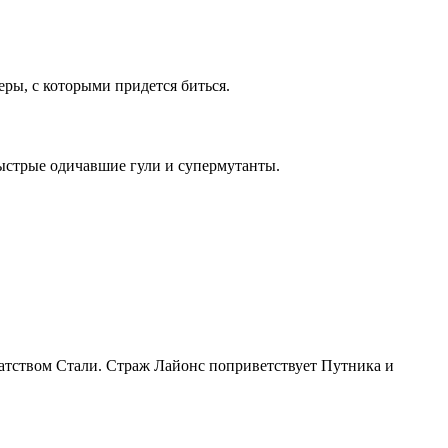
еры, с которыми придется биться.
быстрые одичавшие гули и супермутанты.
ратством Стали. Страж Лайонс поприветствует Путника и