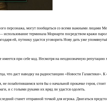
ого персонажа, могут пообщаться со всеми важными лицами Мег
т — использование терминала Мориарти посредством кражи паро
агодаря ей, путнику удастся уговорить Нову дать уже упомянуты
е имеется при себе код. Несмотря на неоднозначную репутацию 
ца, что даст наводку на радиостанцию «Новости Галактики». К 
 не позаботившимся хотя бы о начальной прокачке героя, стоит 
ги, и с голыми руками их вряд ли удастся одолеть.
ледний станет отправной точкой для игрока. Двигаться предстои