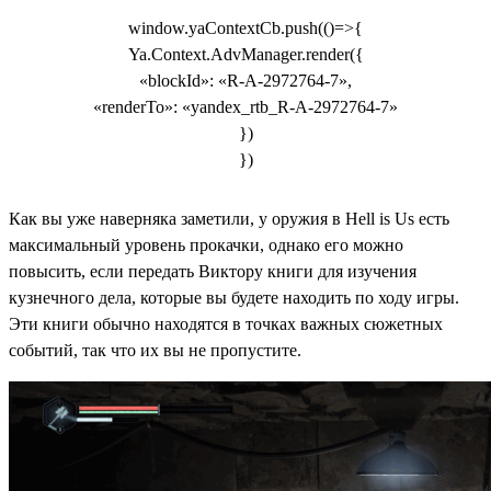
window.yaContextCb.push(()=>{
Ya.Context.AdvManager.render({
«blockId»: «R-A-2972764-7»,
«renderTo»: «yandex_rtb_R-A-2972764-7»
})
})
Как вы уже наверняка заметили, у оружия в Hell is Us есть
максимальный уровень прокачки, однако его можно
повысить, если передать Виктору книги для изучения
кузнечного дела, которые вы будете находить по ходу игры.
Эти книги обычно находятся в точках важных сюжетных
событий, так что их вы не пропустите.