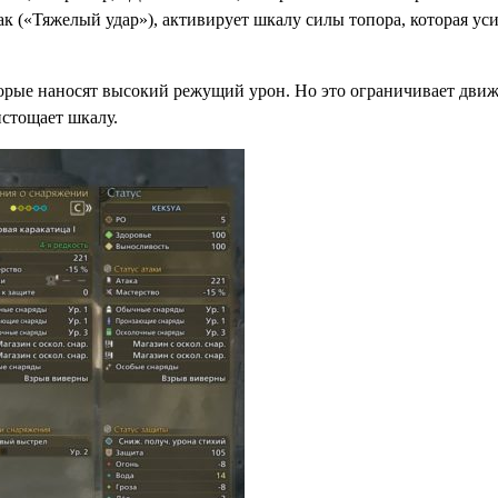
к («Тяжелый удар»), активирует шкалу силы топора, которая ус
торые наносят высокий режущий урон. Но это ограничивает дви
истощает шкалу.