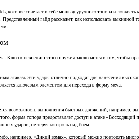
s, которое сочетает в себе мощь двуручного топора и ловкость 
 Представленный гайд расскажет, как использовать выкидной топ
ами.
ром
а. Ключ к освоению этого оружия заключается в том, чтобы пр
ным атакам. Эти удары отлично подходят для нанесения высоког
вляется ключевым элементом для перехода в форму меча.
тся возможность выполнения быстрых движений, например, рывк
того, форма топора предоставляет доступ к атаке «Восходящий 
щных ударов, не теряя контроль над боем.
омбо, например, «Дикий взмах», который можно повторять мног