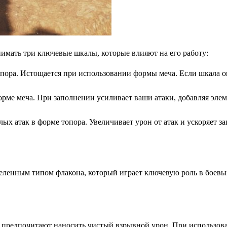
имать три ключевые шкалы, которые влияют на его работу:
опора. Истощается при использовании формы меча. Если шкала о
форме меча. При заполнении усиливает ваши атаки, добавляя эл
х атак в форме топора. Увеличивает урон от атак и ускоряет з
еленным типом флакона, который играет ключевую роль в боевы
е предпочитают наносить чистый взрывной урон. При использо