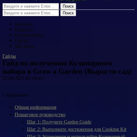
Поиск
Поиск
Магазин
Новости
Прохождение
Гайды
Чит-коды
Гайды
Гайд по получению Кулинарного
набора в Grow a Garden (Вырасти сад)
23.08.2025
82
views
Содержание
Общая информация
Пошаговое руководство
Шаг 1: Получите Garden Guide
Шаг 2: Выполните достижения для Cooking Kit
Шаг 3: Установите и используйте Кулинарный