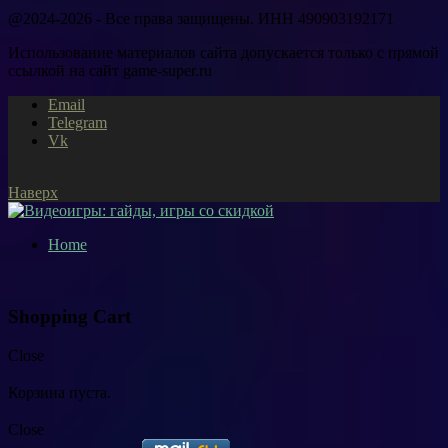
@2024-2026 - Все права защищены. ИНН 490903192171
Использование материалов сайта допускается только с прямой
ссылкой на сайт game-super.ru
Email
Telegram
Vk
Наверх
Home
Shopping Cart
Close
Корзина пуста.
Close