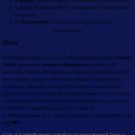
⏳
Время
: Требуется фарм 200 морковок и 500 клубник.
🔍
Баги
: Возможны сбои с отображением Garden Guide
или наград.
⚠️
Ограничение
: Только три набора на участке.
Итог
Кулинарный набор в
Grow a Garden
добывается через
Garden
Guide
, выполняя
Common Achievements
: выкопать 100
растений, собрать 200 морковок, подарить 1 морковь, продать
500 клубник, подарить 5 клубник. Найдите Garden Guide в
инвентаре, завершите задачи и установите Cooking Kit на
участке для готовки блюд. Используйте семена из Seed Shop и
питомца Gorilla Chef для ускорения. Обновите игру до патча
17.08.2025, сохраняйте ресурсы и следите за
@TheGardenGame на X. Готовьте шедевры и расширяйте свой
сад! 🍽️🌱
Grow A Garden
Вырасти сад
гайды по игре
геймплей Grow a