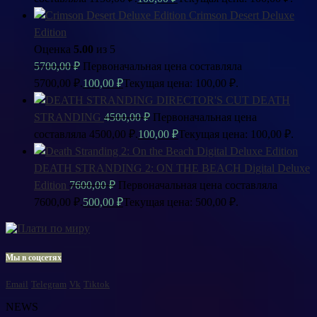
Crimson Desert Deluxe
Edition
Оценка
5.00
из 5
5700,00
₽
Первоначальная цена составляла
5700,00 ₽.
100,00
₽
Текущая цена: 100,00 ₽.
DEATH
STRANDING
4500,00
₽
Первоначальная цена
составляла 4500,00 ₽.
100,00
₽
Текущая цена: 100,00 ₽.
DEATH STRANDING 2: ON THE BEACH Digital Deluxe
Edition
7600,00
₽
Первоначальная цена составляла
7600,00 ₽.
500,00
₽
Текущая цена: 500,00 ₽.
Мы в соцсетях
Email
Telegram
Vk
Tiktok
NEWS