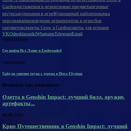
Garden
достижения в игре
игровые предметы
игровые
ресурсы
кулинария в игре
Кулинарный набор
прокачка
персонажа
прохождение игры
рецепты в игре
сбор
предметов
секреты Grow a Garden
советы для игроков
VK
Odnoklassniki
Whatsapp
Telegram
Email
предыдущие
Где найти Ист Лэпис в Enshrouded
следующие
Гайд по снятию трупа с дерева в Disco Elysium
Возможно вам понравится
Одетта в Genshin Impact: лучший билд, оружие,
артефакты...
09.08.2026
Крио Путешественник в Genshin Impact: лучший