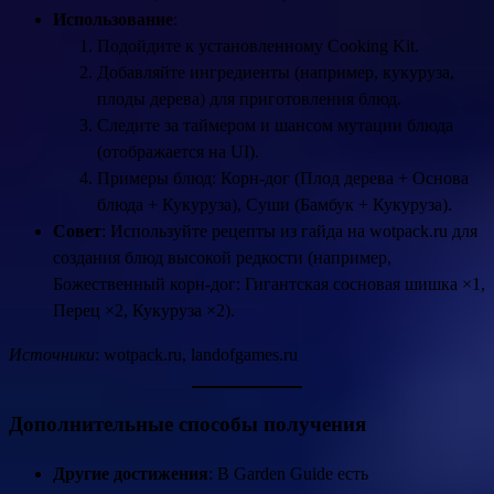
Использование
:
Подойдите к установленному Cooking Kit.
Добавляйте ингредиенты (например, кукуруза,
плоды дерева) для приготовления блюд.
Следите за таймером и шансом мутации блюда
(отображается на UI).
Примеры блюд: Корн-дог (Плод дерева + Основа
блюда + Кукуруза), Суши (Бамбук + Кукуруза).
Совет
: Используйте рецепты из гайда на wotpack.ru для
создания блюд высокой редкости (например,
Божественный корн-дог: Гигантская сосновая шишка ×1,
Перец ×2, Кукуруза ×2).
Источники
: wotpack.ru, landofgames.ru
Дополнительные способы получения
Другие достижения
: В Garden Guide есть