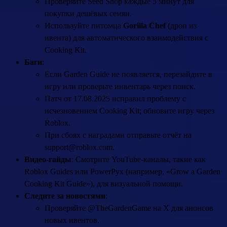
Проверяйте Seed Shop каждые 5 минут для
покупки дешёвых семян.
Используйте питомца
Gorilla Chef
(дроп из
ивента) для автоматического взаимодействия с
Cooking Kit.
Баги
:
Если Garden Guide не появляется, перезайдите в
игру или проверьте инвентарь через поиск.
Патч от 17.08.2025 исправил проблему с
исчезновением Cooking Kit; обновите игру через
Roblox.
При сбоях с наградами отправьте отчёт на
support@roblox.com.
Видео-гайды
: Смотрите YouTube-каналы, такие как
Roblox Guides или PowerPyx (например, «Grow a Garden
Cooking Kit Guide»), для визуальной помощи.
Следите за новостями
:
Проверяйте @TheGardenGame на X для анонсов
новых ивентов.