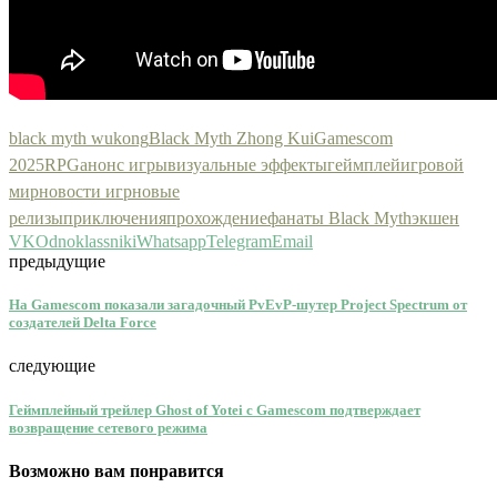
black myth wukong
Black Myth Zhong Kui
Gamescom
2025
RPG
анонс игры
визуальные эффекты
геймплей
игровой
мир
новости игр
новые
релизы
приключения
прохождение
фанаты Black Myth
экшен
VK
Odnoklassniki
Whatsapp
Telegram
Email
предыдущие
На Gamescom показали загадочный PvEvP-шутер Project Spectrum от
создателей Delta Force
следующие
Геймплейный трейлер Ghost of Yotei с Gamescom подтверждает
возвращение сетевого режима
Возможно вам понравится