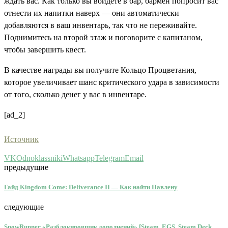
ждать вас. Как только вы войдете в бар, бармен попросит вас
отнести их напитки наверх — они автоматически
добавляются в ваш инвентарь, так что не переживайте.
Поднимитесь на второй этаж и поговорите с капитаном,
чтобы завершить квест.
В качестве награды вы получите Кольцо Процветания,
которое увеличивает шанс критического удара в зависимости
от того, сколько денег у вас в инвентаре.
[ad_2]
Источник
VK
Odnoklassniki
Whatsapp
Telegram
Email
предыдущие
Гайд Kingdom Come: Deliverance II — Как найти Павлену
следующие
SnowRunner «Разблокировщик дополнений» [Steam, EGS, Steam Deck,