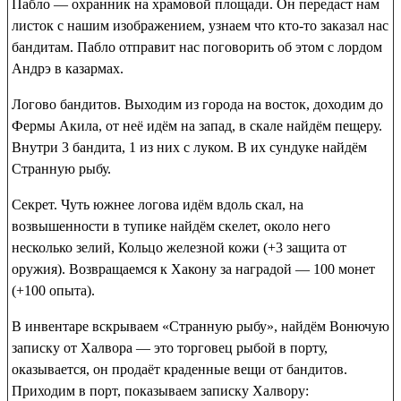
Пабло
— охранник на храмовой площади. Он передаст нам
листок с нашим изображением, узнаем что кто-то заказал нас
бандитам. Пабло отправит нас поговорить об этом с лордом
Андрэ в казармах.
Логово бандитов. Выходим из города на восток, доходим до
Фермы Акила, от неё идём на запад, в скале найдём пещеру.
Внутри 3 бандита, 1 из них с луком. В их сундуке найдём
Странную рыбу
.
Секрет. Чуть южнее логова идём вдоль скал, на
возвышенности в тупике найдём скелет, около него
несколько зелий,
Кольцо железной кожи
(+3 защита от
оружия). Возвращаемся к Хакону за наградой — 100 монет
(+100 опыта).
В инвентаре вскрываем «Странную рыбу», найдём
Вонючую
записку
от Халвора — это торговец рыбой в порту,
оказывается, он продаёт краденные вещи от бандитов.
Приходим в порт, показываем записку Халвору: