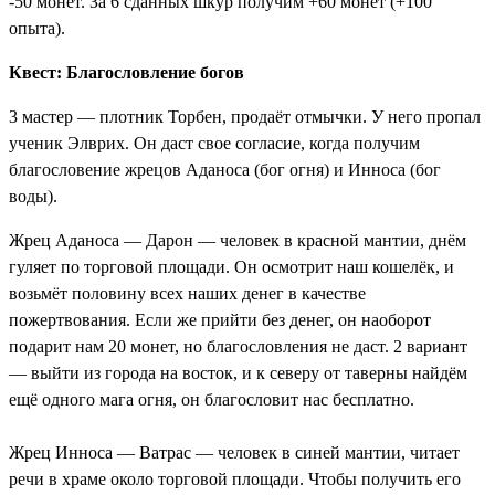
-50 монет. За 6 сданных шкур получим +60 монет (+100
опыта).
Квест: Благословление богов
3 мастер — плотник Торбен, продаёт отмычки. У него пропал
ученик Элврих. Он даст свое согласие, когда получим
благословение жрецов Аданоса (бог огня) и Инноса (бог
воды).
Жрец Аданоса — Дарон — человек в красной мантии, днём
гуляет по торговой площади. Он осмотрит наш кошелёк, и
возьмёт половину всех наших денег в качестве
пожертвования. Если же прийти без денег, он наоборот
подарит нам 20 монет, но благословления не даст. 2 вариант
— выйти из города на восток, и к северу от таверны найдём
ещё одного мага огня, он благословит нас бесплатно.
Жрец Инноса — Ватрас — человек в синей мантии, читает
речи в храме около торговой площади. Чтобы получить его