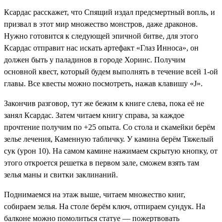
Ксардас расскажет, что Спящий издал предсмертный вопль, и
призвал в этот мир множество монстров, даже драконов.
Нужно готовится к следующей эпичной битве, для этого
Ксардас отправит нас искать артефакт «Глаз Инноса», он
должен быть у паладинов в городе Хоринс. Получим
основной квест, который будем выполнять в течение всей 1-ой
главы. Все квесты можно посмотреть, нажав клавишу «J».
Закончив разговор, тут же бежим к книге слева, пока её не
занял Ксардас. Затем читаем книгу справа, за каждое
прочтение получим по +25 опыта. Со стола и скамейки берём
зелье лечения, Каменную табличку
. У камина берём
Тяжелый
сук
(урон 10). На самом камине нажимаем скрытую кнопку, от
этого откроется решетка в первом зале, сможем взять там
зелья маны и свитки заклинаний
.
Поднимаемся на этаж выше, читаем множество книг,
собираем
зелья
. На столе берём ключ, отпираем сундук. На
балконе можно помолиться статуе — пожертвовать