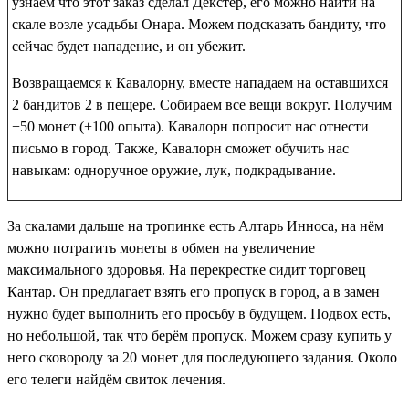
узнаем что этот заказ сделал Декстер, его можно найти на
скале возле усадьбы Онара. Можем подсказать бандиту, что
сейчас будет нападение, и он убежит.
Возвращаемся к Кавалорну, вместе нападаем на оставшихся
2 бандитов 2 в пещере. Собираем все вещи вокруг. Получим
+50 монет (+100 опыта). Кавалорн попросит нас отнести
письмо в город. Также, Кавалорн сможет обучить нас
навыкам: одноручное оружие, лук, подкрадывание.
За скалами дальше на тропинке есть Алтарь Инноса, на нём
можно потратить монеты в обмен на увеличение
максимального здоровья. На перекрестке сидит торговец
Кантар. Он предлагает взять его пропуск в город, а в замен
нужно будет выполнить его просьбу в будущем. Подвох есть,
но небольшой, так что берём
пропуск
. Можем сразу купить у
него
сковороду
за 20 монет для последующего задания. Около
его телеги найдём
свиток лечения
.