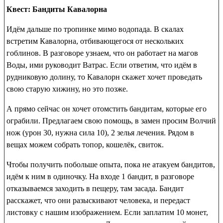
Квест: Бандиты Кавалорна
Идём дальше по тропинке мимо водопада. В скалах
встретим Кавалорна, отбивающегося от нескольких
гоблинов. В разговоре узнаем, что он работает на магов
Воды, ими руководит Ватрас. Если ответим, что идём в
рудниковую долину, то Кавалорн скажет хочет проведать
свою старую хижину, но это позже.
А прямо сейчас он хочет отомстить бандитам, которые его
ограбили. Предлагаем свою помощь, в замен просим
Волчий
нож
(урон 30, нужна сила 10), 2 зелья лечения. Рядом в
вещах можем собрать топор, кошелёк, свиток.
Чтобы получить побольше опыта, пока не атакуем бандитов,
идём к ним в одиночку. На входе 1 бандит, в разговоре
отказываемся заходить в пещеру, там засада. Бандит
расскажет, что они разыскивают человека, и передаст
листовку с нашим изображением. Если заплатим 10 монет,