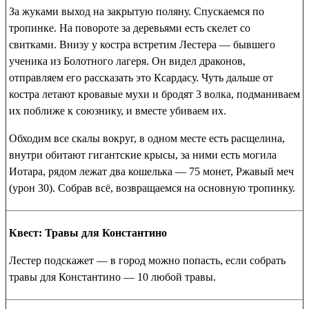
За жуками выход на закрытую поляну. Спускаемся по
тропинке. На повороте за деревьями есть скелет со
свитками
. Внизу у костра встретим Лестера — бывшего
ученика из Болотного лагеря. Он видел драконов,
отправляем его рассказать это Ксардасу. Чуть дальше от
костра летают кровавые мухи и бродят 3 волка, подманиваем
их поближе к союзнику, и вместе убиваем их.
Обходим все скалы вокруг, в одном месте есть расщелина,
внутри обитают гигантские крысы, за ними есть могила
Иотара, рядом лежат два кошелька — 75 монет,
Ржавый меч
(урон 30). Собрав всё, возвращаемся на основную тропинку.
Квест: Травы для Константино
Лестер подскажет — в город можно попасть, если собрать
травы для Константино — 10 любой травы.