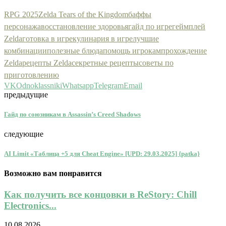
RPG 2025
Zelda Tears of the Kingdom
баффы
персонажа
восстановление здоровья
гайд по игре
геймплей
Zelda
готовка в игре
кулинария в игре
лучшие
комбинации
полезные блюда
помощь игрокам
прохождение
Zelda
рецепты Zelda
секретные рецепты
советы по
приготовлению
VK
Odnoklassniki
Whatsapp
Telegram
Email
предыдущие
Гайд по союзникам в Assassin’s Creed Shadows
следующие
AI Limit «Таблица +5 для Cheat Engine» [UPD: 29.03.2025] {patka}
Возможно вам понравится
Как получить все концовки в ReStory: Chill
Electronics...
10.08.2026