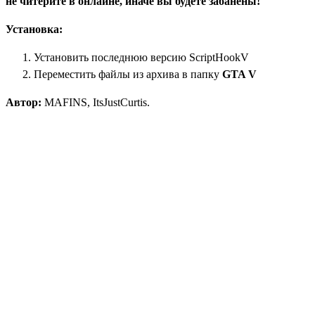
не читерите в онлайне, иначе вы будете забанены!
Установка:
Установить последнюю версию
ScriptHookV
Переместить файлы из архива в папку
GTA V
Автор:
MAFINS, ItsJustCurtis.