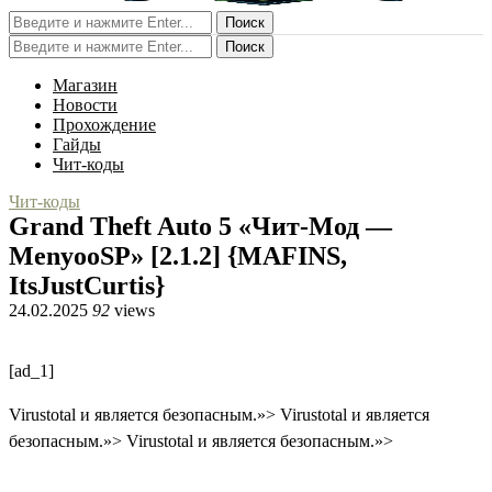
Поиск
Поиск
Магазин
Новости
Прохождение
Гайды
Чит-коды
Чит-коды
Grand Theft Auto 5 «Чит-Мод —
MenyooSP» [2.1.2] {MAFINS,
ItsJustCurtis}
24.02.2025
92
views
[ad_1]
Virustotal и является безопасным.»>
Virustotal и является
безопасным.»>
Virustotal и является безопасным.»>