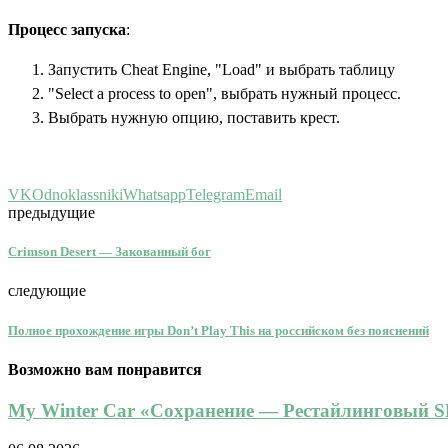
Процесс запуска
:
Запустить Cheat Engine, "Load" и выбрать таблицу
"Select a process to open", выбрать нужный процесс.
Выбрать нужную опцию, поставить крест.
VK
Odnoklassniki
Whatsapp
Telegram
Email
предыдущие
Crimson Desert — Закованный бог
следующие
Полное прохождение игры Don’t Play This на российском без пояснений
Возможно вам понравится
My Winter Car «Сохранение — Рестайлинговый SL