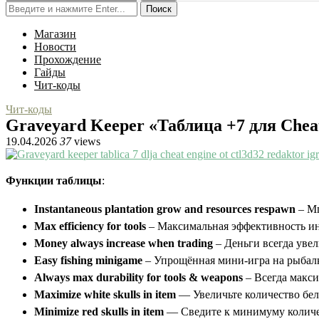
Поиск
Магазин
Новости
Прохождение
Гайды
Чит-коды
Чит-коды
Graveyard Keeper «Таблица +7 для Cheat
19.04.2026
37
views
Функции таблицы
:
Instantaneous plantation grow and resources respawn
– Мг
Max efficiency for tools
– Максимальная эффективность и
Money always increase when trading
– Деньги всегда уве
Easy fishing minigame
– Упрощённая мини-игра на рыбал
Always max durability for tools & weapons
– Всегда макси
Maximize white skulls in item
— Увеличьте количество бел
Minimize red skulls in item
— Сведите к минимуму количес