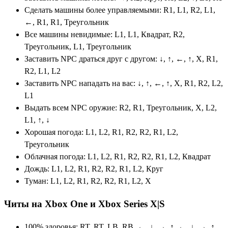
Сделать машины более управляемыми: R1, L1, R2, L1,
←, R1, R1, Треугольник
Все машины невидимые: L1, L1, Квадрат, R2,
Треугольник, L1, Треугольник
Заставить NPC драться друг с другом: ↓, ↑, ←, ↑, X, R1,
R2, L1, L2
Заставить NPC нападать на вас: ↓, ↑, ←, ↑, X, R1, R2, L2,
L1
Выдать всем NPC оружие: R2, R1, Треугольник, X, L2,
L1, ↑, ↓
Хорошая погода: L1, L2, R1, R2, R2, R1, L2,
Треугольник
Облачная погода: L1, L2, R1, R2, R2, R1, L2, Квадрат
Дождь: L1, L2, R1, R2, R2, R1, L2, Круг
Туман: L1, L2, R1, R2, R2, R1, L2, X
Читы на Xbox One и Xbox Series X|S
100% здоровья: RT, RT, LB, RB, ←, ↓, →, ↑, ←, ↓, →, ↑