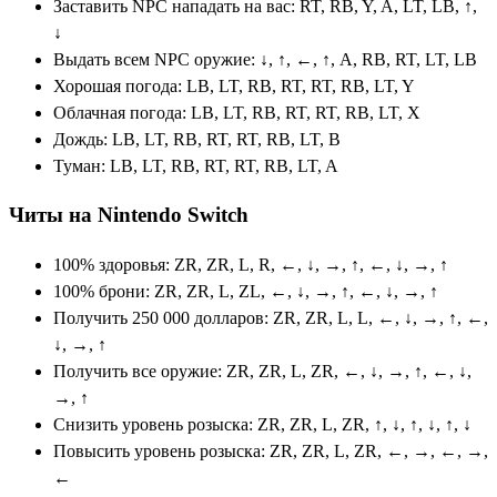
Заставить NPC нападать на вас: RT, RB, Y, A, LT, LB, ↑,
↓
Выдать всем NPC оружие: ↓, ↑, ←, ↑, A, RB, RT, LT, LB
Хорошая погода: LB, LT, RB, RT, RT, RB, LT, Y
Облачная погода: LB, LT, RB, RT, RT, RB, LT, X
Дождь: LB, LT, RB, RT, RT, RB, LT, B
Туман: LB, LT, RB, RT, RT, RB, LT, A
Читы на Nintendo Switch
100% здоровья: ZR, ZR, L, R, ←, ↓, →, ↑, ←, ↓, →, ↑
100% брони: ZR, ZR, L, ZL, ←, ↓, →, ↑, ←, ↓, →, ↑
Получить 250 000 долларов: ZR, ZR, L, L, ←, ↓, →, ↑, ←,
↓, →, ↑
Получить все оружие: ZR, ZR, L, ZR, ←, ↓, →, ↑, ←, ↓,
→, ↑
Снизить уровень розыска: ZR, ZR, L, ZR, ↑, ↓, ↑, ↓, ↑, ↓
Повысить уровень розыска: ZR, ZR, L, ZR, ←, →, ←, →,
←