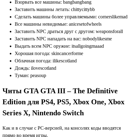
Взорвать все машины: bangbangbang
Заставить машины летать: chittycittybb
Сделать машины более управляемыми: cornerslikemad
Все машины невидимые: anicesetofwheels
Заставить NPC драться друг с другом: weaponsforall
Заставить NPC нападать на вас: nobodylikesme
Выдать всем NPC оружие: itsallgoingmaaad
Хорошая погода: skincancerforme
Облачная погода: ilikescotland
Дождь: ilovescotland
Туман: peasoup
Читы GTA GTA III – The Definitive
Edition для PS4, PS5, Xbox One, Xbox
Series X, Nintendo Switch
Как и в случае с РС-версией, на консолях коды вводятся
прямо во время игры.