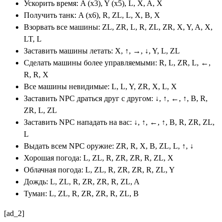
Ускорить время: A (x3), Y (x5), L, X, A, X
Получить танк: A (x6), R, ZL, L, X, B, X
Взорвать все машины: ZL, ZR, L, R, ZL, ZR, X, Y, A, X,
LT, L
Заставить машины летать: X, ↑, →, ↓, Y, L, ZL
Сделать машины более управляемыми: R, L, ZR, L, ←,
R, R, X
Все машины невидимые: L, L, Y, ZR, X, L, X
Заставить NPC драться друг с другом: ↓, ↑, ←, ↑, B, R,
ZR, L, ZL
Заставить NPC нападать на вас: ↓, ↑, ←, ↑, B, R, ZR, ZL,
L
Выдать всем NPC оружие: ZR, R, X, B, ZL, L, ↑, ↓
Хорошая погода: L, ZL, R, ZR, ZR, R, ZL, X
Облачная погода: L, ZL, R, ZR, ZR, R, ZL, Y
Дождь: L, ZL, R, ZR, ZR, R, ZL, A
Туман: L, ZL, R, ZR, ZR, R, ZL, B
[ad_2]