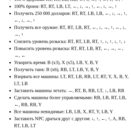
100% брони: RT, RT, LB, LT, ←, ↓, →, ↑, ←, ↓, →, ↑
Получить 250 000 долларов: RT, RT, LB, LB, ←, ↓, →, ↑,
←, ↓, →, ↑
Получить все оружие: RT, RT, LB, RT, ←, ↓, →, ↑, ←, ↓,
→, ↑
Снизить уровень розыска: RT, RT, LB, RT, ↑, ↓, ↑, ↓, ↑, ↓
Повысить уровень розыска: RT, RT, LB, RT, ←, →, ←,
→, ←
Ускорить время: B (x3), X (x5), LB, Y, B, Y
Получить танк: B (x6), RB, LT, LB, Y, B, Y
Взорвать все машины: LT, RT, LB, RB, LT, RT, Y, X, B, Y,
LT, LB
Заставить машины летать: →, RT, B, RB, LT, ↓, LB, RB
Сделать машины более управляемыми: RB, LB, RT, LB,
←, RB, RB, Y
Все машины невидимые: LB, LB, X, RT, Y, LB, Y
Заставить NPC драться друг с другом: ↓, ↑, ←, ↑, A, RB,
RT, LB, LT