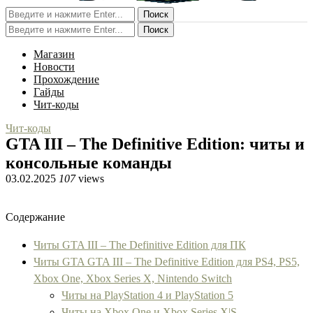
Поиск
Поиск
Магазин
Новости
Прохождение
Гайды
Чит-коды
Чит-коды
GTA III – The Definitive Edition: читы и
консольные команды
03.02.2025
107
views
Содержание
Читы GTA III – The Definitive Edition для ПК
Читы GTA GTA III – The Definitive Edition для PS4, PS5,
Xbox One, Xbox Series X, Nintendo Switch
Читы на PlayStation 4 и PlayStation 5
Читы на Xbox One и Xbox Series X|S