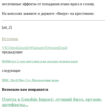
негативные эффекты от попадания атаки врага в голову.
На консолях зажмите и держите «Вверх» на крестовине.
[ad_2]
Источник
VK
Odnoklassniki
Whatsapp
Telegram
Email
предыдущие
Helldivers 2: как запустить и на сколько человек кооп
следующие
DMC: Devil May Cry. Прохождение игры
Возможно вам понравится
Одетта в Genshin Impact: лучший билд, оружие,
артефакты...