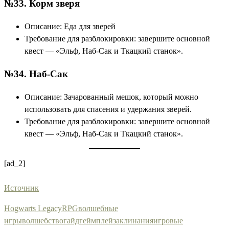
№33. Корм ​​зверя
Описание: Еда для зверей
Требование для разблокировки: завершите основной
квест — «Эльф, Наб-Сак и Ткацкий станок».
№34. Наб-Сак
Описание: Зачарованный мешок, который можно
использовать для спасения и удержания зверей.
Требование для разблокировки: завершите основной
квест — «Эльф, Наб-Сак и Ткацкий станок».
[ad_2]
Источник
Hogwarts Legacy
RPG
волшебные
игры
волшебство
гайд
геймплей
заклинания
игровые