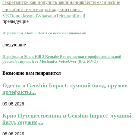
секреты
игры
как получить заклинания
квесты
магические
способности
магия
прохождение
советы
VK
Odnoklassniki
Whatsapp
Telegram
Email
предыдущие
Игрофильм Atomic Heart со всеми концовками
следующие
Игрофильм Silent Hill 2 Remake Все концовки с профессиональной
русской озвучкой от Mechanics VoiceOver (R.G. MVO)
Возможно вам понравится
Одетта в Genshin Impact: лучший билд, оружие,
артефакты...
09.08.2026
Крио Путешественник в Genshin Impact: лучший
билд, оружие,...
08.08.2026