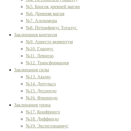
№5. Бросок древней магии
№6. Древняя магия
№7. Алохомора
№8. Петрификус Тоталус
Заклинания контроля
№9. Арресто моментум
№10. Глациус
№11. Левиозо
№12. Трансформация
Заклинания силы
№13. Акцио
№14. Депульсо
№15. Десцендо
№16. Флипендо
Заклинания урона
№17. Конфринго
№18. Диффиндо
№19. Экспеллиармус