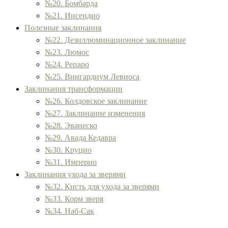
№20. Бомбарда
№21. Инсендио
Полезные заклинания
№22. Дезиллюминационное заклинание
№23. Люмос
№24. Репаро
№25. Вингардиум Левиоса
Заклинания трансформации
№26. Колдовское заклинание
№27. Заклинание изменения
№28. Эванеско
№29. Авада Кедавра
№30. Круцио
№31. Империо
Заклинания ухода за зверями
№32. Кисть для ухода за зверями
№33. Корм ​​зверя
№34. Наб-Сак