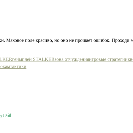
и. Маковое поле красиво, но оно не прощает ошибок. Проходи 
ALKER
геймплей STALKER
зона отчуждения
игровые стратегии
кв
рокам
тактики
yl ⚡🔐