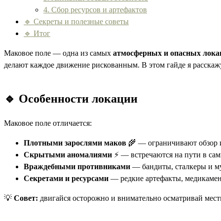
4. Сбор ресурсов и артефактов
🔹 Секреты и полезные советы
🔹 Итог
Маковое поле — одна из самых
атмосферных и опасных лока
делают каждое движение рискованным. В этом гайде я расскаж
🔹 Особенности локации
Маковое поле отличается:
Плотными зарослями маков
🌾 — ограничивают обзор 
Скрытыми аномалиями
⚡ — встречаются на пути в са
Враждебными противниками
— бандиты, сталкеры и му
Секретами и ресурсами
— редкие артефакты, медикамен
💡
Совет:
двигайся осторожно и внимательно осматривай местн