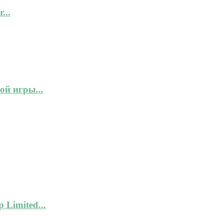
...
ой игры...
 Limited...