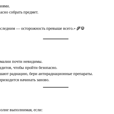
лиями.
асно собрать предмет.
последним — осторожность превыше всего.» 🌾💀
омалии почти невидимы.
ндитов, чтобы пройти безопасно.
шают радиацию, бери антирадиационные препараты.
риходится начинать заново.
полне выполнимая, если: