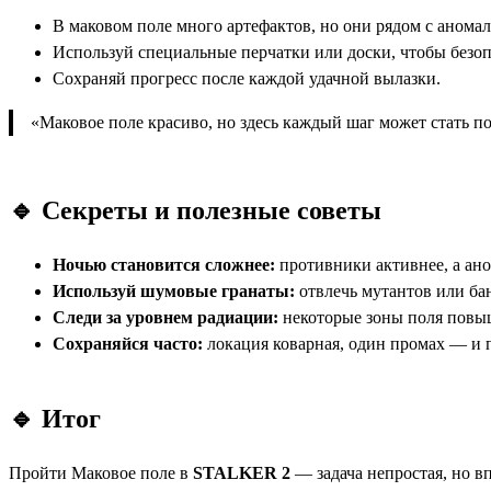
В маковом поле много артефактов, но они рядом с анома
Используй специальные перчатки или доски, чтобы безоп
Сохраняй прогресс после каждой удачной вылазки.
«Маковое поле красиво, но здесь каждый шаг может стать 
🔹 Секреты и полезные советы
Ночью становится сложнее:
противники активнее, а ан
Используй шумовые гранаты:
отвлечь мутантов или ба
Следи за уровнем радиации:
некоторые зоны поля повы
Сохраняйся часто:
локация коварная, один промах — и п
🔹 Итог
Пройти Маковое поле в
STALKER 2
— задача непростая, но в