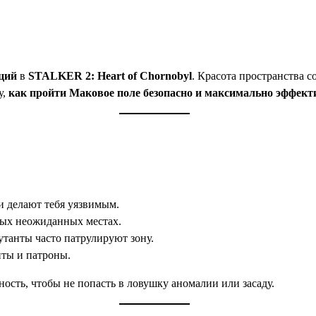
ций
в
STALKER 2: Heart of Chornobyl
. Красота пространства с
у,
как пройти Маковое поле безопасно и максимально эффект
и делают тебя уязвимым.
мых неожиданных местах.
танты часто патрулируют зону.
ты и патроны.
ость, чтобы не попасть в ловушку аномалии или засаду.