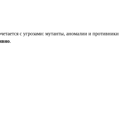
очетается с угрозами: мутанты, аномалии и противники
ивно
.