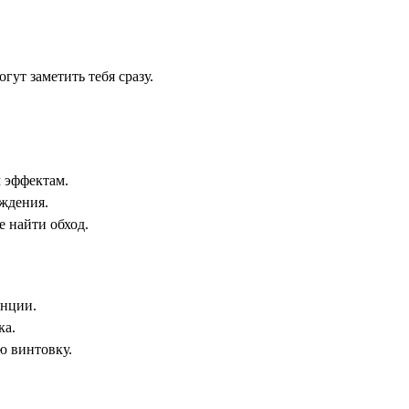
гут заметить тебя сразу.
 эффектам.
ождения.
 найти обход.
анции.
ка.
ю винтовку.