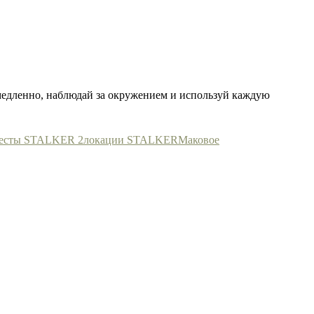
медленно, наблюдай за окружением и используй каждую
есты STALKER 2
локации STALKER
Маковое