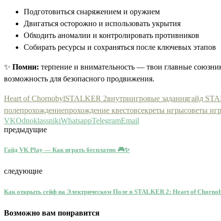
Подготовиться снаряжением и оружием
Двигаться осторожно и использовать укрытия
Обходить аномалии и контролировать противников
Собирать ресурсы и сохраняться после ключевых этапов
✨
Помни:
терпение и внимательность — твои главные союзник
возможность для безопасного продвижения.
Heart of Chornobyl
STALKER 2
внутриигровые задания
гайд ST
поле
прохождение
прохождение квестов
секреты игры
советы иг
VK
Odnoklassniki
Whatsapp
Telegram
Email
предыдущие
Гайд VK Play — Как играть бесплатно 🎮✨
следующие
Как открыть сейф на Электрическом Поле в STALKER 2: Heart of Chornob
Возможно вам понравится