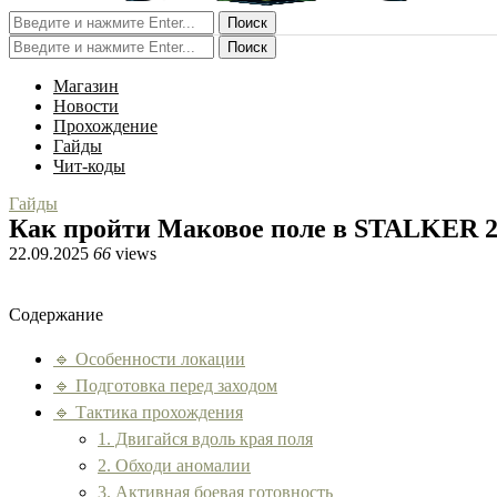
Поиск
Поиск
Магазин
Новости
Прохождение
Гайды
Чит-коды
Гайды
Как пройти Маковое поле в STALKER 2: 
22.09.2025
66
views
Содержание
🔹 Особенности локации
🔹 Подготовка перед заходом
🔹 Тактика прохождения
1. Двигайся вдоль края поля
2. Обходи аномалии
3. Активная боевая готовность