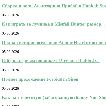
Сборка и роли Авантюрина Прибой в Honkai: Star
06.08.2026
Как играть за лучника в Mistfall Hunter: разбор...
05.08.2026
Полная история вселенной Atomic Heart от основн
05.08.2026
Гайд по первым новинкам 15 сезона Diablo 4:...
05.08.2026
Полное прохождение Forbidden Siren
05.08.2026
Как найти десятую (забагованную) банку Non Stop