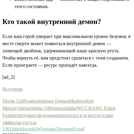
этого состояния.
Кто такой внутренний демон?
Если ваш герой умирает при максимальном уровне безумия, в
месте смерти может появиться внутренний демон —
зловещий двойник, удерживающий вашу красную ртуть.
Чтобы вернуть её, вам предстоит сразиться с этим созданием.
Если проиграете — ресурс пропадёт навсегда.
[ad_2]
Источник
Divine Gift
Feathering
Inner Demon
Madness
Red
Mercury
Shrine
Shrine Offering
soulslike
WUCHANG Fallen
Feathers
безумие
гайд
очищение
психоз в игре
статусные
эффекты
статусы
VK
Odnoklassniki
Whatsapp
Telegram
Email