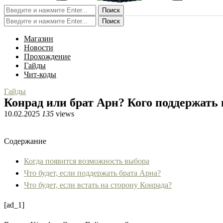
Поиск
Поиск
Магазин
Новости
Прохождение
Гайды
Чит-коды
Гайды
Конрад или брат Арн? Кого поддержать 
10.02.2025
135
views
Содержание
Когда появится возможность выбора
Что будет, если поддержать брата Арна?
Что будет, если встать на сторону Конрада?
[ad_1]