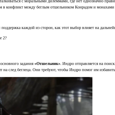
сталкиваться с моральными дилеммами, где нет однозначно прави
тым в конфликт между беглым отшельником Конрадом и монахами
й поддержка каждой из сторон, как этот выбор влияет на дальне
e 2?
 основного задания
«Отшельник»
. Индро отправляется на поис
т на след беглеца. Они требуют, чтобы Индро помог им избавить