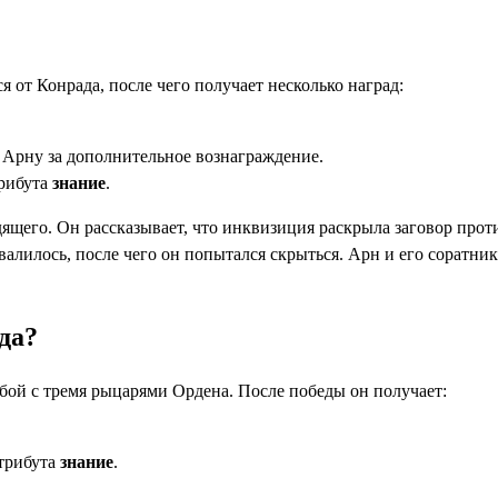
 от Конрада, после чего получает несколько наград:
Арну за дополнительное вознаграждение.
трибута
знание
.
щего. Он рассказывает, что инквизиция раскрыла заговор проти
алилось, после чего он попытался скрыться. Арн и его соратник
ада?
бой с тремя рыцарями Ордена. После победы он получает:
атрибута
знание
.