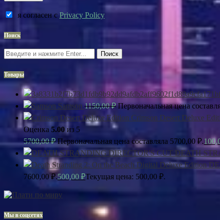
я согласен c
Privacy Policy
Поиск
Поиск
Товары
Samson
1150,00
₽
Первоначальная цена составля
Crimson Desert Deluxe Edit
Оценка
5.00
из 5
5700,00
₽
Первоначальная цена составляла 5700,00 ₽.
100,
DEATH STR
DE
7600,00 ₽.
500,00
₽
Текущая цена: 500,00 ₽.
Мы в соцсетях