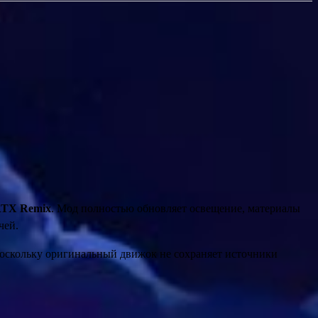
TX Remix
. Мод полностью обновляет освещение, материалы
чей.
 Поскольку оригинальный движок не сохраняет источники