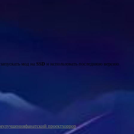
запускать мод на
SSD
и использовать последнюю версию
ам
улучшения
фанатский проект
хоррор