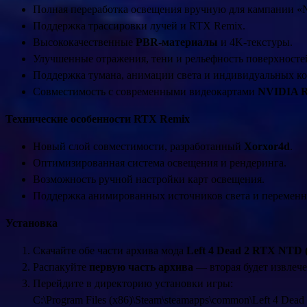
Полная переработка освещения вручную для кампании «
Поддержка трассировки лучей и RTX Remix.
Высококачественные
PBR-материалы
и 4K-текстуры.
Улучшенные отражения, тени и рельефность поверхносте
Поддержка тумана, анимации света и индивидуальных к
Совместимость с современными видеокартами
NVIDIA 
Технические особенности RTX Remix
Новый слой совместимости, разработанный
Xorxor4d
.
Оптимизированная система освещения и рендеринга.
Возможность ручной настройки карт освещения.
Поддержка анимированных источников света и переменн
Установка
Скачайте обе части архива мода
Left 4 Dead 2 RTX NTD (
Распакуйте
первую часть архива
— вторая будет извлече
Перейдите в директорию установки игры:
C:\Program Files (x86)\Steam\steamapps\common\Left 4 Dead 