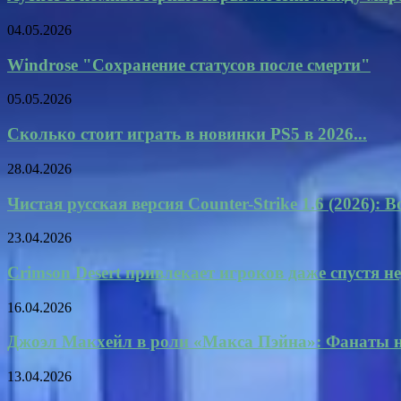
04.05.2026
Windrose "Сохранение статусов после смерти"
05.05.2026
Сколько стоит играть в новинки PS5 в 2026...
28.04.2026
Чистая русская версия Counter-Strike 1.6 (2026):
23.04.2026
Crimson Desert привлекает игроков даже спустя не
16.04.2026
Джоэл Макхейл в роли «Макса Пэйна»: Фанаты на
13.04.2026