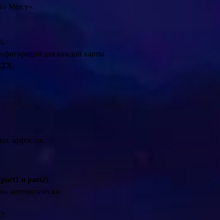
No Mercy».
й.
онфигураций для каждой карты.
RTX
.
ых эффектов.
part1 и part2)
.
на автоматически.
2\