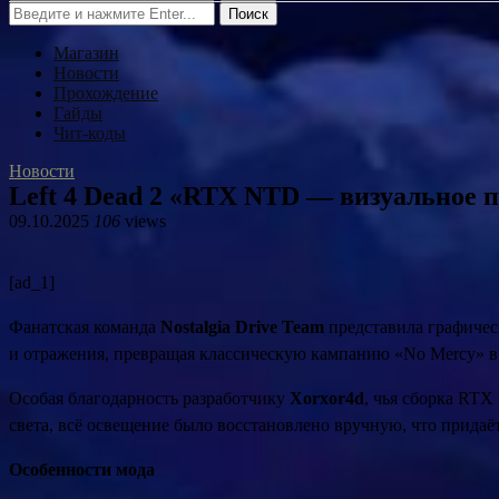
Поиск
Магазин
Новости
Прохождение
Гайды
Чит-коды
Новости
Left 4 Dead 2 «RTX NTD — визуальное 
09.10.2025
106
views
[ad_1]
Фанатская команда
Nostalgia Drive Team
представила графичес
и отражения, превращая классическую кампанию «No Mercy» в
Особая благодарность разработчику
Xorxor4d
, чья сборка RTX
света, всё освещение было восстановлено вручную, что придаё
Особенности мода