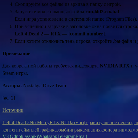
Скопируйте все файлы из архива в папку с игрой.
Запустите мод с помощью файла
run-l4d2-rtx.bat
.
Если игра установлена в системной папке (Program Files)
При успешной загрузке в заголовке окна появится строка
Left 4 Dead 2 — RTX — [commit number]
.
Если хотите отключить тень игрока, откройте .bat-файл и
Примечание
Для корректной работы требуется видеокарта
NVIDIA RTX
и у
Steam-игры.
Авторы
: Nostalgia Drive Team
[ad_2]
Источник
Left 4 Dead 2
No Mercy
RTX NTD
атмосфера
визуальное переизда
контент
геймплей
графика
зомби
игры
кампания
кооператив
мод
мо
VK
Odnoklassniki
Whatsapp
Telegram
Email