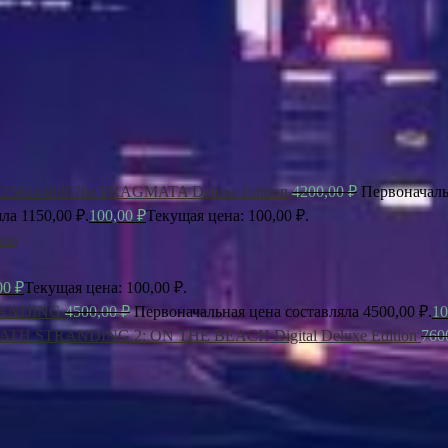
PRAGMATA Deluxe Edition
4200,00
₽
Первоначаль
ла 1150,00 ₽.
100,00
₽
Текущая цена: 100,00 ₽.
ion
00
₽
Текущая цена: 100,00 ₽.
ANDING
4500,00
₽
Первоначальная цена составляла 4500,00 ₽.
10
ATH STRANDING 2: ON THE BEACH Digital Deluxe Edition
760