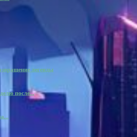
 Возвращение легенды
делю после...
...