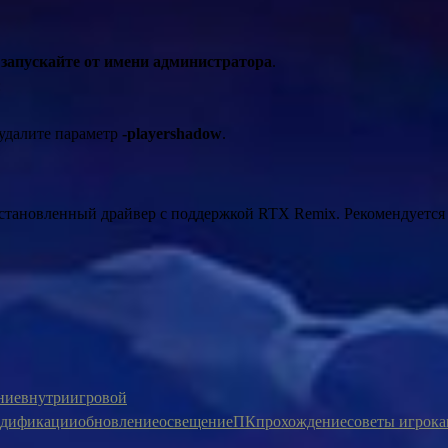
,
запускайте от имени администратора
.
:
 удалите параметр
-playershadow
.
становленный драйвер с поддержкой RTX Remix. Рекомендуется 
ние
внутриигровой
дификации
обновление
освещение
ПК
прохождение
советы игрок