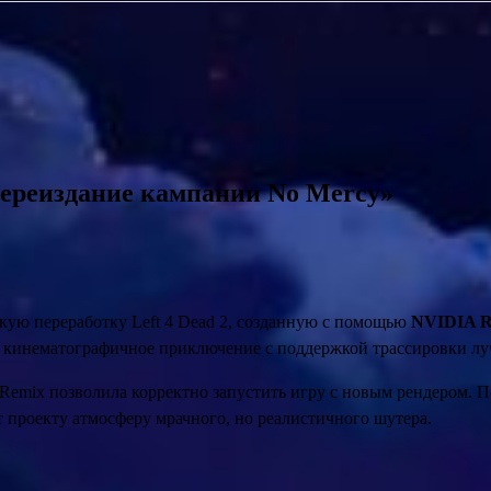
переиздание кампании No Mercy»
кую переработку Left 4 Dead 2, созданную с помощью
NVIDIA R
 кинематографичное приключение с поддержкой трассировки лу
 Remix позволила корректно запустить игру с новым рендером.
т проекту атмосферу мрачного, но реалистичного шутера.