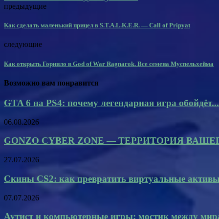
предыдущие
Как сделать маленький прицел в S.T.A.L.K.E.R. — Call of Pripyat
следующие
Как открыть Горнило в God of War Ragnarok. Все семена Муспельхейма
Возможно вам понравится
GTA 6 на PS4: почему легендарная игра обойдёт...
06.08.2026
GONZO CYBER ZONE — ТЕРРИТОРИЯ ВАШЕ
27.07.2026
Скины CS2: как превратить виртуальные активы 
07.07.2026
Аутист и компьютерные игры: мостик между ми