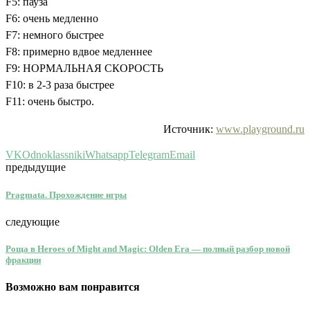
F5: пауза
F6: очень медленно
F7: немного быстрее
F8: примерно вдвое медленнее
F9: НОРМАЛЬНАЯ СКОРОСТЬ
F10: в 2-3 раза быстрее
F11: очень быстро.
Источник:
www.playground.ru
VK
Odnoklassniki
Whatsapp
Telegram
Email
предыдущие
Pragmata. Прохождение игры
следующие
Роща в Heroes of Might and Magic: Olden Era — полный разбор новой
фракции
Возможно вам понравится