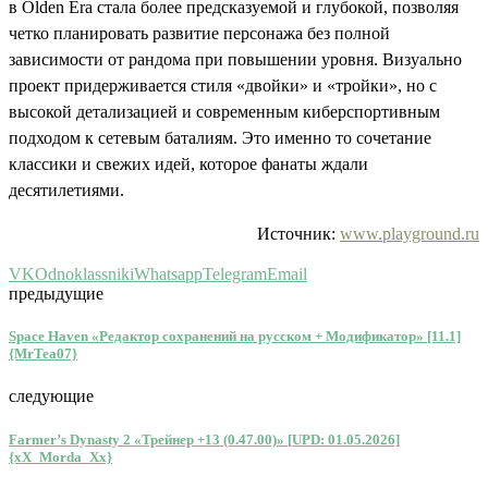
в Olden Era стала более предсказуемой и глубокой, позволяя
четко планировать развитие персонажа без полной
зависимости от рандома при повышении уровня. Визуально
проект придерживается стиля «двойки» и «тройки», но с
высокой детализацией и современным киберспортивным
подходом к сетевым баталиям. Это именно то сочетание
классики и свежих идей, которое фанаты ждали
десятилетиями.
Источник:
www.playground.ru
VK
Odnoklassniki
Whatsapp
Telegram
Email
предыдущие
Space Haven «Редактор сохранений на русском + Модификатор» [11.1]
{MrTea07}
следующие
Farmer’s Dynasty 2 «Трейнер +13 (0.47.00)» [UPD: 01.05.2026]
{xX_Morda_Xx}