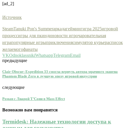
[ad_2]
Источник
Steam
Tanuki Pon's Summer
аркада
гейминг
игра 2025
игровой
процесс
игры для пк
инди
новости игр
очаровательная
игра
популярные игры
приключения
симулятор курьера
список
желаемого
фанаты
VK
Odnoklassniki
Whatsapp
Telegram
Email
предыдущие
Clair Obscur: Expedition 33 смогла вернуть автора мрачного экшена
Phantom Blade Zero в лучшую эпоху игровой индустрии
следующие
Роман с Лиарой Т’Сони в Mass Effect
Возможно вам понравится
Termidesk: Надежные технологии доступа к
данным для государства...