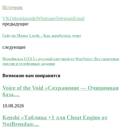
Источник
VK
Odnoklassniki
Whatsapp
Telegram
Email
предыдущие
Гайд по Manor Lords – Как заработать денег
следующие
Игрофильм GTA 3 с русской озвучкой от WuzVoice: Все сюжетные
миссии и телефонные задания
Возможно вам понравится
Voice of the Void «Сохранение — Очищенная
база,...
10.08.2026
Kenshi «Таблица +1 для Cheat Engine от
NotBrendan:...