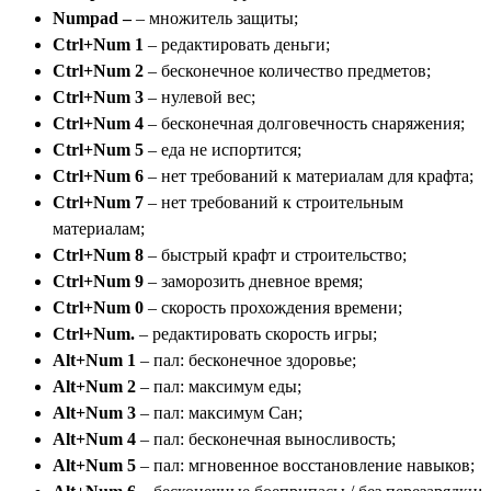
Numpad –
– множитель защиты;
Ctrl+Num 1
– редактировать деньги;
Ctrl+Num 2
– бесконечное количество предметов;
Ctrl+Num 3
– нулевой вес;
Ctrl+Num 4
– бесконечная долговечность снаряжения;
Ctrl+Num 5
– еда не испортится;
Ctrl+Num 6
– нет требований к материалам для крафта;
Ctrl+Num 7
– нет требований к строительным
материалам;
Ctrl+Num 8
– быстрый крафт и строительство;
Ctrl+Num 9
– заморозить дневное время;
Ctrl+Num 0
– скорость прохождения времени;
Ctrl+Num.
– редактировать скорость игры;
Alt+Num 1
– пал: бесконечное здоровье;
Alt+Num 2
– пал: максимум еды;
Alt+Num 3
– пал: максимум Сан;
Alt+Num 4
– пал: бесконечная выносливость;
Alt+Num 5
– пал: мгновенное восстановление навыков;