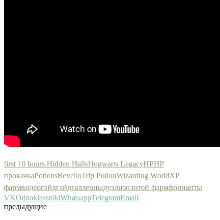
first 10 hours.
Hidden Halls
Hogwarts Legacy
HP
HP
прокачка
Potions
Revelio
Trip Potion
Wizarding World
XP
фарм
видеогайд
гайд
галлеоны
дуэли
золотой фарм
фолианты
VK
Odnoklassniki
Whatsapp
Telegram
Email
предыдущие