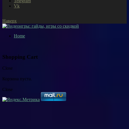
Telegram
Vk
Наверх
Home
Shopping Cart
Close
Корзина пуста.
Close