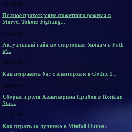
07.08.2026
Полное прохождение сюжетного режима в
Marvel Tokon: Fighting...
07.08.2026
Актуальный гайд по стартовым билдам в Path
of...
06.08.2026
Как исправить баг с юниторами в Gothic 1...
06.08.2026
Сборка и роли Авантюрина Прибой в Honkai:
Star...
06.08.2026
Как играть за лучника в Mistfall Hunter: