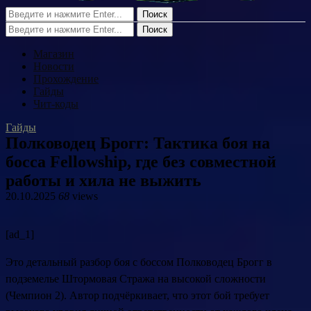
Поиск
Поиск
Магазин
Новости
Прохождение
Гайды
Чит-коды
Гайды
Полководец Брогг: Тактика боя на
босса Fellowship, где без совместной
работы и хила не выжить
20.10.2025
68
views
[ad_1]
Это детальный разбор боя с боссом Полководец Брогг в
подземелье Штормовая Стража на высокой сложности
(Чемпион 2). Автор подчёркивает, что этот бой требует