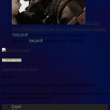
DEATH
STRANDING 2: ON THE BEACH Digital Deluxe Edition
7600,00
₽
Первоначальная цена составляла
7600,00 ₽.
500,00
₽
Текущая цена: 500,00 ₽.
Мы в соцсетях
Email
Telegram
Vk
Tiktok
NEWS
@2024-2026 - Все права защищены. ИНН 490903192171
Использование материалов сайта допускается только с прямой
ссылкой на сайт game-super.ru
Email