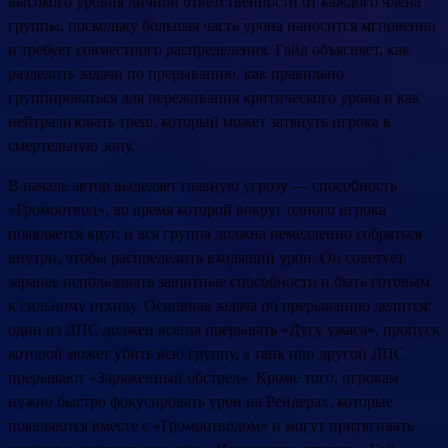
высокого уровня личной ответственности от каждого члена
группы, поскольку большая часть урона наносится мгновенно
и требует совместного распределения. Гайд объясняет, как
разделить задачи по прерыванию, как правильно
группироваться для переживания критического урона и как
нейтрализовать треш, который может затянуть игрока в
смертельную зону.
В начале автор выделяет главную угрозу — способность
«Громоотвод», во время которой вокруг одного игрока
появляется круг, и вся группа должна немедленно собраться
внутри, чтобы распределить входящий урон. Он советует
заранее использовать защитные способности и быть готовым
к сильному отхилу. Основная задача по прерыванию делится:
один из ДПС должен всегда прерывать «Дугу ужаса», пропуск
которой может убить всю группу, а танк или другой ДПС
прерывают «Заряженный обстрел». Кроме того, игрокам
нужно быстро фокусировать урон на Рейдерах, которые
появляются вместе с «Громоотводом» и могут притягивать