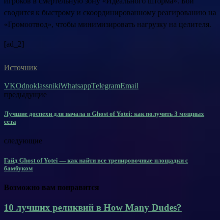
игроков в смертельную зону «Идеального шторма». Бой
сводится к быстрому и скоординированному реагированию на
«Громоотвод», чтобы минимизировать нагрузку на целителя.
[ad_2]
Источник
VK
Odnoklassniki
Whatsapp
Telegram
Email
предыдущие
Лучшие доспехи для начала в Ghost of Yotei: как получить 3 мощных
сета
следующие
Гайд Ghost of Yotei — как найти все тренировочные площадки с
бамбуком
Возможно вам понравится
10 лучших реликвий в How Many Dudes?