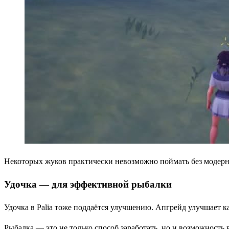
Некоторых жуков практически невозможно поймать без модерни
Удочка — для эффективной рыбалки
Удочка в Palia тоже поддаётся улучшению. Апгрейд улучшает ка
Рыбалка — это не только способ заработать, но и возможност