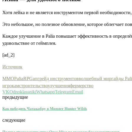
Хотя лейка и не является инструментом первой необходимости,
Это небольшое, но полезное обновление, которое облегчает по
Каждое улучшение в Palia повышает эффективность в определё
удовольствие от геймплея.
[ad_2]
Источник
MMO
Palia
RPG
апгрейд инструментов
волшебный мир
гайды Pali
игрокам
строительство
улучшения
фермерство
VK
Odnoklassniki
Whatsapp
Telegram
Email
предыдущие
Как победить Чатакабру в Monster Hunter Wilds
следующие
Полное прохождение игры Once Alive на русском без комментариев