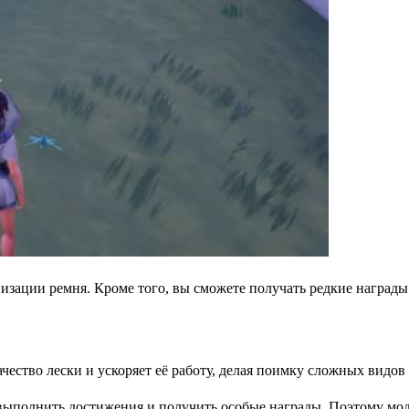
зации ремня. Кроме того, вы сможете получать редкие награды
чество лески и ускоряет её работу, делая поимку сложных видов
ь выполнить достижения и получить особые награды. Поэтому м