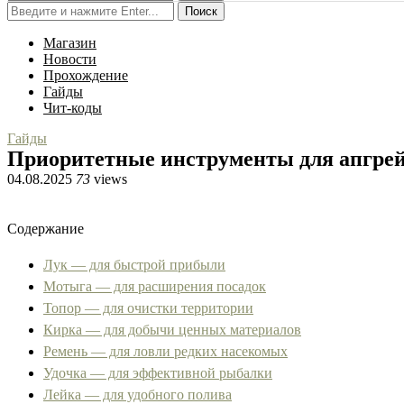
Поиск
Магазин
Новости
Прохождение
Гайды
Чит-коды
Гайды
Приоритетные инструменты для апгрейд
04.08.2025
73
views
Содержание
Лук — для быстрой прибыли
Мотыга — для расширения посадок
Топор — для очистки территории
Кирка — для добычи ценных материалов
Ремень — для ловли редких насекомых
Удочка — для эффективной рыбалки
Лейка — для удобного полива