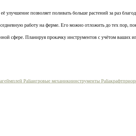
 её улучшение позволяет поливать больше растений за раз благо
вседневную работу на ферме. Его можно отложить до тех пор, п
нной сфере. Планируя прокачку инструментов с учётом ваших иг
a
геймплей Palia
игровые механики
инструменты Palia
крафт
приор