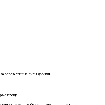
 за определённые виды добычи.
 рыб проще.
одернизация удочки будет оправданным вложением.