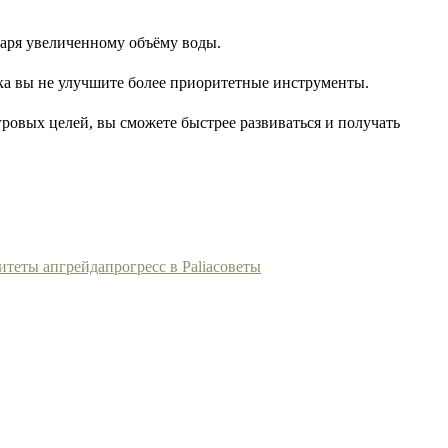
даря увеличенному объёму воды.
ока вы не улучшите более приоритетные инструменты.
ровых целей, вы сможете быстрее развиваться и получать
итеты апгрейда
прогресс в Palia
советы