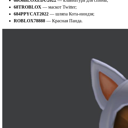
68O8BLOXEDU2022
— клавиатура для спины;
68TROBLOX
— маскот Twitter;
684PPYCAT2022
— шляпа Кота-ниндзя;
ROBLOX78888
— Красная Панда.