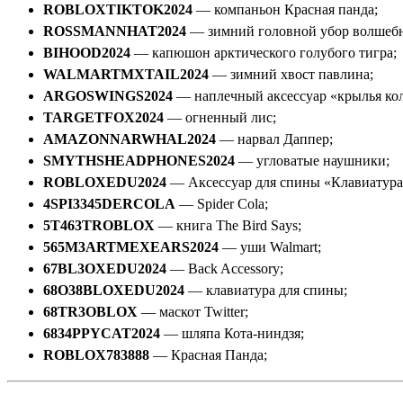
ROBLOXTIKTOK2024
— компаньон Красная панда;
ROSSMANNHAT2024
— зимний головной убор волшебн
BIHOOD2024
— капюшон арктического голубого тигра;
WALMARTMXTAIL2024
— зимний хвост павлина;
ARGOSWINGS2024
— наплечный аксессуар «крылья ко
TARGETFOX2024
— огненный лис;
AMAZONNARWHAL2024
— нарвал Даппер;
SMYTHSHEADPHONES2024
— угловатые наушники;
ROBLOXEDU2024
— Аксессуар для спины «Клавиатура
4SPI3345DERCOLA
— Spider Cola;
5T463TROBLOX
— книга The Bird Says;
565M3ARTMEXEARS2024
— уши Walmart;
67BL3OXEDU2024
— Back Accessory;
68O38BLOXEDU2024
— клавиатура для спины;
68TR3OBLOX
— маскот Twitter;
6834PPYCAT2024
— шляпа Кота-ниндзя;
ROBLOX783888
— Красная Панда;