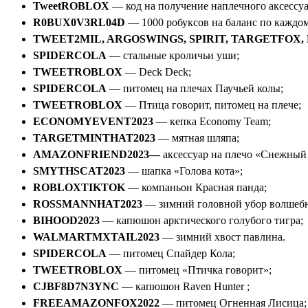
TweetROBLOX
— код на получение наплечного аксессуа
R0BUX0V3RL04D
— 1000 робуксов на баланс по каждо
TWEET2MIL, ARGOSWINGS, SPIRIT, TARGETFOX,
SPIDERCOLA
— стальные кроличьи уши;
TWEETROBLOX
— Deck Deck;
SPIDERCOLA
— питомец на плечах Паучьей колы;
TWEETROBLOX
— Птица говорит, питомец на плече;
ECONOMYEVENT2023
— кепка Economy Team;
TARGETMINTHAT2023
— мятная шляпа;
AMAZONFRIEND2023—
аксессуар на плечо «Снежный 
SMYTHSCAT2023
— шапка «Голова кота»;
ROBLOXTIKTOK
— компаньон Красная панда;
ROSSMANNHAT2023
— зимний головной убор волшебн
BIHOOD2023
— капюшон арктического голубого тигра;
WALMARTMXTAIL2023
— зимний хвост павлина.
SPIDERCOLA
— питомец Спайдер Кола;
TWEETROBLOX
— питомец «Птичка говорит»;
CJBF8D7N3YNC
— капюшон Raven Hunter ;
FREEAMAZONFOX2022
— питомец Огненная Лисица;