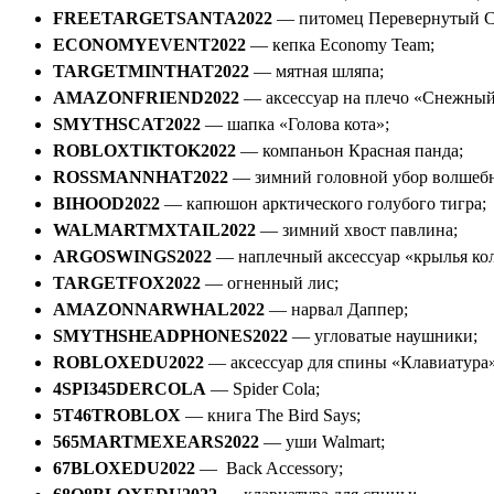
FREETARGETSANTA2022
— питомец Перевернутый Са
ECONOMYEVENT2022
— кепка Economy Team;
TARGETMINTHAT2022
— мятная шляпа;
AMAZONFRIEND2022
— аксессуар на плечо «Снежный
SMYTHSCAT2022
— шапка «Голова кота»;
ROBLOXTIKTOK2022
— компаньон Красная панда;
ROSSMANNHAT2022
— зимний головной убор волшебн
BIHOOD2022
— капюшон арктического голубого тигра;
WALMARTMXTAIL2022
— зимний хвост павлина;
ARGOSWINGS2022
— наплечный аксессуар «крылья ко
TARGETFOX2022
— огненный лис;
AMAZONNARWHAL2022
— нарвал Даппер;
SMYTHSHEADPHONES2022
— угловатые наушники;
ROBLOXEDU2022
— аксессуар для спины «Клавиатура»
4SPI345DERCOLA
— Spider Cola;
5T46TROBLOX
— книга The Bird Says;
565MARTMEXEARS2022
— уши Walmart;
67BLOXEDU2022
— Back Accessory;