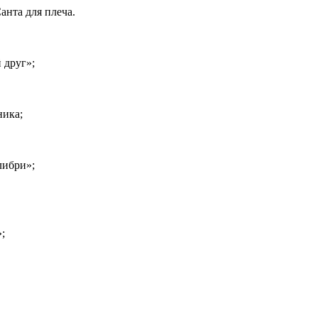
нта для плеча.
 друг»;
ика;
либри»;
;