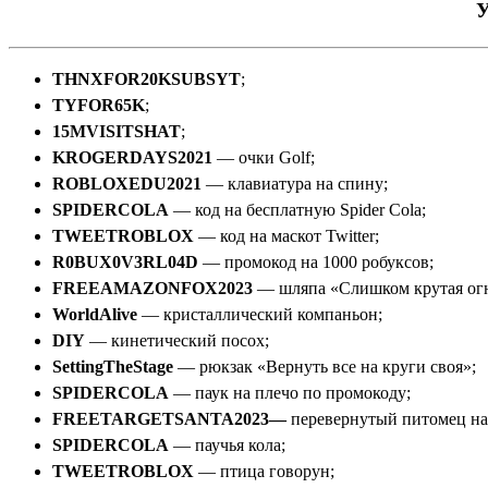
У
THNXFOR20KSUBSYT
;
TYFOR65K
;
15MVISITSHAT
;
KROGERDAYS2021
— очки Golf;
ROBLOXEDU2021
— клавиатура на спину;
SPIDERCOLA
— код на бесплатную Spider Cola;
TWEETROBLOX
— код на маскот Twitter;
R0BUX0V3RL04D
— промокод на 1000 робуксов;
FREEAMAZONFOX2023
— шляпа «Слишком крутая огн
WorldAlive
— кристаллический компаньон;
DIY
— кинетический посох;
SettingTheStage
— рюкзак «Вернуть все на круги своя»;
SPIDERCOLA
— паук на плечо по промокоду;
FREETARGETSANTA2023—
перевернутый питомец на
SPIDERCOLA
— паучья кола;
TWEETROBLOX
— птица говорун;