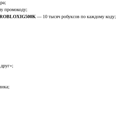
ра;
му промокоду;
 ROBLOXIG500K
— 10 тысяч робуксов по каждому коду;
друг»;
ика;