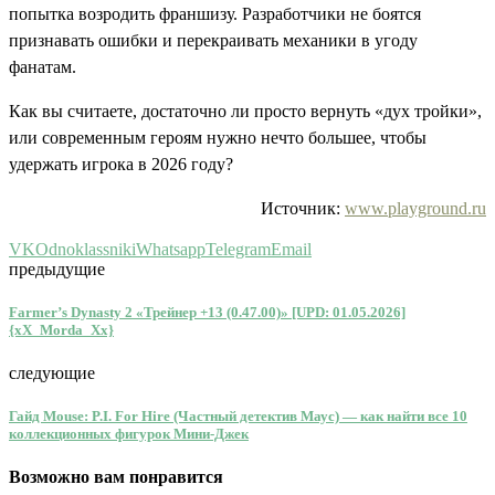
попытка возродить франшизу. Разработчики не боятся
признавать ошибки и перекраивать механики в угоду
фанатам.
Как вы считаете, достаточно ли просто вернуть «дух тройки»,
или современным героям нужно нечто большее, чтобы
удержать игрока в 2026 году?
Источник:
www.playground.ru
VK
Odnoklassniki
Whatsapp
Telegram
Email
предыдущие
Farmer’s Dynasty 2 «Трейнер +13 (0.47.00)» [UPD: 01.05.2026]
{xX_Morda_Xx}
следующие
Гайд Mouse: P.I. For Hire (Частный детектив Маус) — как найти все 10
коллекционных фигурок Мини-Джек
Возможно вам понравится