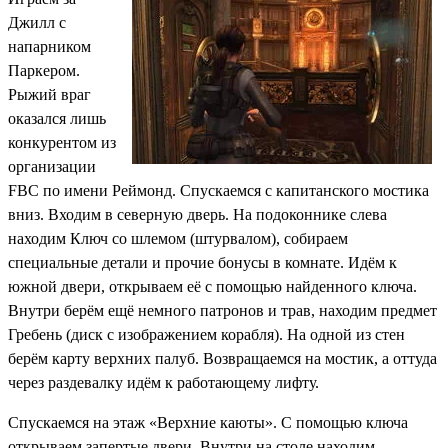
Джилл с
напарником
Паркером.
Рыжий враг
оказался лишь
конкурентом из
организации
FBC по имени Реймонд. Спускаемся с капитанского мостика
вниз. Входим в северную дверь. На подоконнике слева
находим
Ключ со шлемом
(штурвалом), собираем
специальные детали
и прочие бонусы в комнате. Идём к
южной двери, открываем её с помощью найденного ключа.
Внутри берём ещё немного патронов и трав, находим предмет
Гребень
(диск с изображением корабля). На одной из стен
берём
карту верхних палуб
. Возвращаемся на мостик, а оттуда
через раздевалку идём к работающему лифту.
Спускаемся на этаж «Верхние каюты». С помощью ключа
открываем запертые двери. Внутри на столе находим