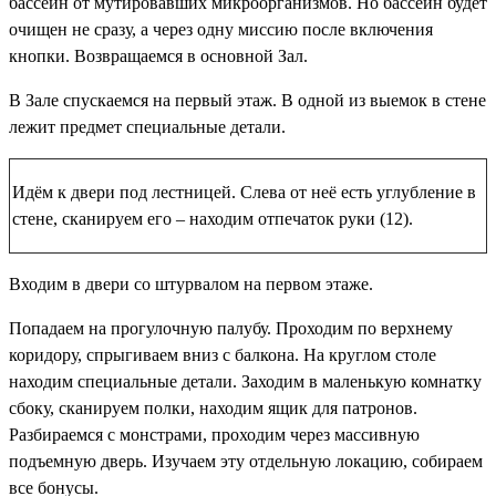
бассейн от мутировавших микроорганизмов. Но бассейн будет
очищен не сразу, а через одну миссию после включения
кнопки. Возвращаемся в основной Зал.
В Зале спускаемся на первый этаж. В одной из выемок в стене
лежит предмет
специальные детали
.
Идём к двери под лестницей. Слева от неё есть углубление в
стене, сканируем его – находим
отпечаток руки (12)
.
Входим в двери со штурвалом на первом этаже.
Попадаем на прогулочную палубу. Проходим по верхнему
коридору, спрыгиваем вниз с балкона. На круглом столе
находим
специальные детали
. Заходим в маленькую комнатку
сбоку, сканируем полки, находим
ящик для патронов
.
Разбираемся с монстрами, проходим через массивную
подъемную дверь. Изучаем эту отдельную локацию, собираем
все бонусы.