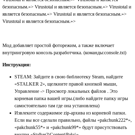
безопасным.»>
Virustotal и является безопасным.»>
Virustotal и
является безопасным.»>
Virustotal и является безопасным.»>
Virustotal и является безопасным.»>
Мод добавляет простой фоторежим, а также включает
внутриигровую консоль разработчика. (команды:console.txt)
Инструкция:
STEAM: Зайдите в свою библиотеку Steam, найдите
«STALKER 2», щелкните правой кнопкой мыши,
Управление -> Просмотр локальных файлов . Это
корневая папка вашей игры.(либо найдите папку игры
самостоятельно там где она установлена)
Извлеките содержимое zip-архива из корневой папки.
Если вы все сделали правильно, файлы «pakchunk222*»,
«pakchunk55*» и «pakchunk99*» будут присутствовать
внутри «Stalker2\Content\Paks\».