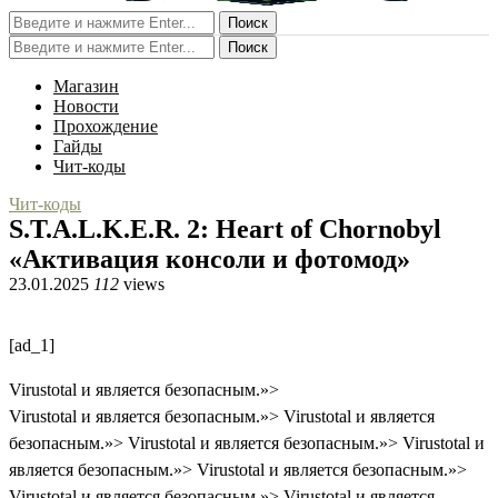
Поиск
Поиск
Магазин
Новости
Прохождение
Гайды
Чит-коды
Чит-коды
S.T.A.L.K.E.R. 2: Heart of Chornobyl
«Активация консоли и фотомод»
23.01.2025
112
views
[ad_1]
Virustotal и является безопасным.»>
Virustotal и является безопасным.»>
Virustotal и является
безопасным.»>
Virustotal и является безопасным.»>
Virustotal и
является безопасным.»>
Virustotal и является безопасным.»>
Virustotal и является безопасным.»>
Virustotal и является