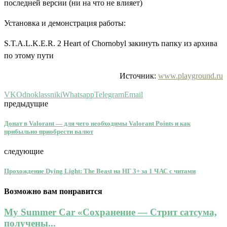
последней версии (ни на что не влияет)
Установка и демонстрация работы:
S.T.A.L.K.E.R. 2 Heart of Chornobyl закинуть папку из архива
по этому пути
Источник:
www.playground.ru
VK
Odnoklassniki
Whatsapp
Telegram
Email
предыдущие
Донат в Valorant — для чего необходимы Valorant Points и как
прибыльно приобрести валют
следующие
Прохождение Dying Light: The Beast на НГ 3+ за 1 ЧАС с читами
Возможно вам понравится
My Summer Car «Сохранение — Стрит сатсума,
получены...