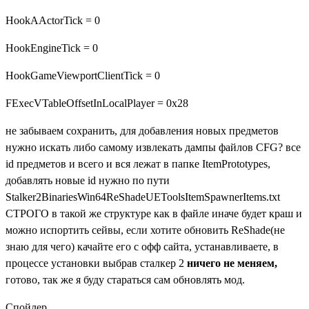
HookAActorTick = 0
HookEngineTick = 0
HookGameViewportClientTick = 0
FExecVTableOffsetInLocalPlayer = 0x28
не забываем сохранить, для добавления новых предметов
нужно искать либо самому извлекать дампы файлов CFG? все
id предметов и всего и вся лежат в папке ItemPrototypes,
добавлять новые id нужно по пути
Stalker2BinariesWin64ReShadeUEToolsItemSpawnerItems.txt
СТРОГО в такой же структуре как в файле иначе будет краш и
можно испортить сейвы, если хотите обновить ReShade(не
знаю для чего) качайте его с офф сайта, устанавливаете, в
процессе установки выбрав сталкер 2
ничего не меняем,
готово, так же я буду стараться сам обновлять мод.
Спойлер