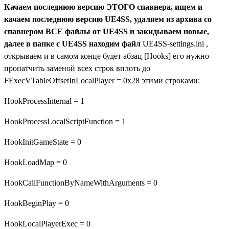
Качаем последнюю версию ЭТОГО спавнера, ищем и
качаем последнюю версию UE4SS, удаляем из архива со
спавнером ВСЕ файлы от UE4SS и закидываем новые,
далее в папке с UE4SS находим файл
UE4SS-settings.ini ,
открываем и в самом конце будет абзац [Hooks] его нужно
пропатчить заменой всех строк вплоть до
FExecVTableOffsetInLocalPlayer = 0x28 этими строками:
HookProcessInternal = 1
HookProcessLocalScriptFunction = 1
HookInitGameState = 0
HookLoadMap = 0
HookCallFunctionByNameWithArguments = 0
HookBeginPlay = 0
HookLocalPlayerExec = 0